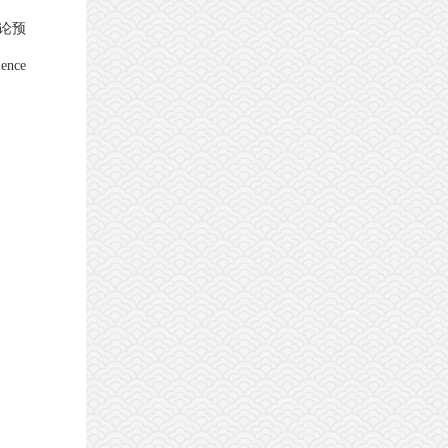
论预
nce