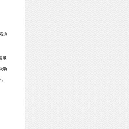
观测
展亟
级动
路。