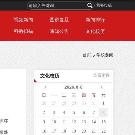
我要投稿
视频新闻
图说复旦
新闻排行
科教扫描
通知公告
文化校历
首页
学校要闻
文化校历
查看更多
<
>
2026
.
8
.
8
日
一
二
三
四
五
六
26
27
28
29
30
31
1
2
3
4
5
6
7
8
等环
9
10
11
12
13
14
15
16
17
18
19
20
21
22
命振荡