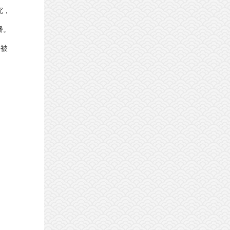
究，
播。
并被