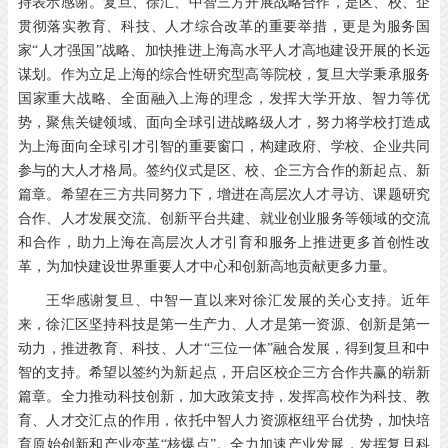
持表示感谢。复旦、徐汇、中智三方开展战略合作，是区、校、企
贯彻落实教育、科技、人才综合改革的重要举措，更是为服务国
家“人才强国”战略、加快推进上海高水平人才高地建设开展的长远
谋划。作为立足上海的综合性研究型高等院校，复旦大学秉承服务
国家重大战略、全面融入上海的理念，发挥大学开放、智力等优
势，聚焦关键领域、面向全球引进战略级人才，努力将学校打造成
为上海面向全球引才引智的重要窗口，构建政府、学校、企业共同
参与的大人才格局。签约仪式是区、校、企三方合作的新起点、新
篇章。希望在三方共同努力下，增进在高层次人才寻访、课题研究
合作、人才发展交流、创新平台共建、就业创业服务等领域的交流
和合作，助力上海在高层次人才引育和服务上推进更多首创性改
革，为加快建设世界重要人才中心和创新高地贡献更多力量。
王华感谢复旦、中智一直以来对徐汇发展的关心支持。近年
来，徐汇区坚持科技是第一生产力、人才是第一资源、创新是第一
动力，推进教育、科技、人才“三位一体”融合发展，得到复旦和中
智的支持。希望以签约为新起点，开启区校企三方合作共赢的崭新
篇章。全力推动科技创新，加大政策支持，发挥高校作为科技、教
育、人才交汇点的作用，依托中智人力资源枢纽平台优势，加快培
育原始创新和产业变革“核爆点”。全力加速产业发展，发挥复旦科