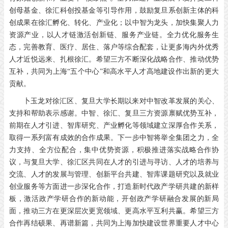
创母基金、徐汇科创投基金等引导作用，鼓励复旦系创新主体的科
创成果在徐汇孵化、转化、产业化；以中智为龙头，加快集聚人力
资源产业，以人才链激活创新链、服务产业链。全力优化服务生
态，完善教育、医疗、居住、落户等综合配套，让更多海内外优秀
人才近悦远来、扎根徐汇。希望三方不断深化战略合作、推动优势
互补，共同为上海“五个中心”和高水平人才高地建设作出新的更大
贡献。
卜玉龙对徐汇区、复旦大学长期以来对中智改革发展的关心、
支持和帮助表示感谢。中智、徐汇、复旦三方资源禀赋优势互补，
前期在人才引进、智库研究、产业孵化等领域建立深厚合作关系，
取得一系列富有成效的合作成果。下一步中智将举全集团之力，全
力支持、全方位配合，集中优势资源，积极推进落实战略合作协
议，与复旦大学、徐汇区共同在人才的引进与寻访、人才的培养与
交流、人才的发展与管理、创新平台共建、智库课题研究以及就业
创业服务等方面进一步深化合作，打造新时代政产学研共建的新样
板，激活政产学研合作的新动能，开创政产学研融合发展的新局
面，推动三方在更深层次更宽领域、更高水平互利共赢。希望三方
合作再结硕果、再谱新篇，共同为上海加快建设世界重要人才中心