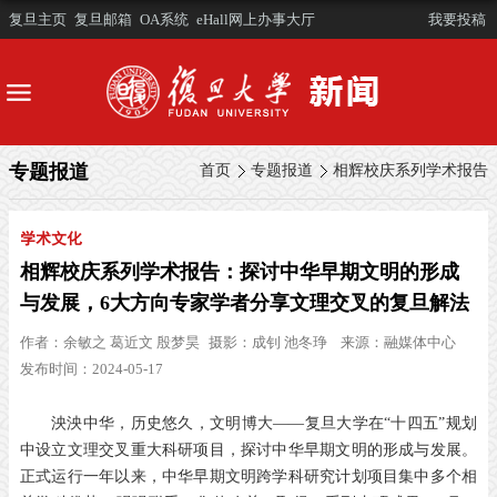
复旦主页
复旦邮箱
OA系统
eHall网上办事大厅
我要投稿
专题报道
首页
专题报道
相辉校庆系列学术报告
学术文化
相辉校庆系列学术报告：探讨中华早期文明的形成
与发展，6大方向专家学者分享文理交叉的复旦解法
作者：
余敏之 葛近文 殷梦昊
摄影：
成钊 池冬琤
来源：
融媒体中心
发布时间：2024-05-17
泱泱中华，历史悠久，文明博大——
复旦大学在“十四五”规划
中
设立文理交叉重大科研项目，
探讨中华早期文明的形成与发展。
正式运行一年以来，
中华早期文明跨学科研究计划项目
集中多个相