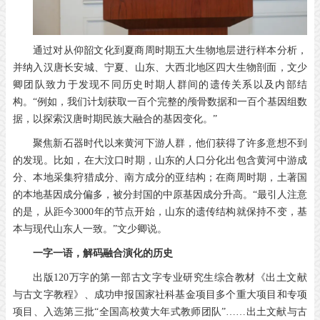
通过对从仰韶文化到夏商周时期五大生物地层进行样本分析，
并纳入汉唐长安城、宁夏、山东、大西北地区四大生物剖面，文少
卿团队致力于发现不同历史时期人群间的遗传关系以及内部结
构。“例如，我们计划获取一百个完整的颅骨数据和一百个基因组数
据，以探索汉唐时期民族大融合的基因变化。”
聚焦新石器时代以来黄河下游人群，他们获得了许多意想不到
的发现。比如，在大汶口时期，山东的人口分化出包含黄河中游成
分、本地采集狩猎成分、南方成分的亚结构；在商周时期，土著国
的本地基因成分偏多，被分封国的中原基因成分升高。“最引人注意
的是，从距今3000年的节点开始，山东的遗传结构就保持不变，基
本与现代山东人一致。”文少卿说。
一字一语，
解码融合演化的历史
出版120万字的第一部古文字专业研究生综合教材《出土文献
与古文字教程》、成功申报国家社科基金项目多个重大项目和专项
项目、入选第三批“全国高校黄大年式教师团队”……出土文献与古