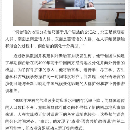
“侗台语的地理分布恰巧落于几个语族的交汇处，北面是藏缅语
人群，南面是南亚语人群，东面是苗瑶语的人群。在人群频繁接触
和混合的过程中，侗台语的演化十分典型。”
通过收集数据并构建贝叶斯语言系统发生树，他带领团队构建
了早期侗台语在约4000年前于中国南方沿海地区分化并向外传播的
模型。为了探寻扩张的原因，他将语言学、遗传学、考古学、古生
态学和古气候学数据在同一时间纬度对齐，并发现，侗台语语言的
演化可能与全新世晚期中国气候变化影响的人群扩张和农业传播密
切相关。
“4000年左右的气温改变对应着水稻的存活率下降，而群体遗传
的人口数目不变，意味着群体可能会向外寻找了新的栖息地和食物
来源。人在大规模迁徙时遗留下的考古遗址也较少，这些都与语言
的分化时间对齐。”由此，他发现了“农业-语言共扩散假说”的第二
种可能性，即农业衰退驱动人群迁徙的模式。