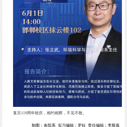
复旦119周年校庆，相约相辉，不见不散。
制图：
各院系
实习编辑：
罗钰
责任编辑：
李斯嘉