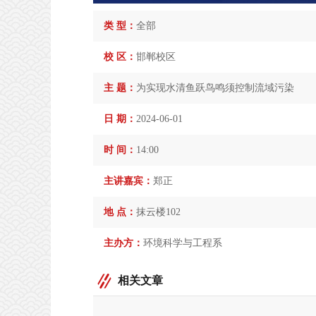
类 型：
全部
校 区：
邯郸校区
主 题：
为实现水清鱼跃鸟鸣须控制流域污染
日 期：
2024-06-01
时 间：
14:00
主讲嘉宾：
郑正
地 点：
抹云楼102
主办方：
环境科学与工程系
相关文章