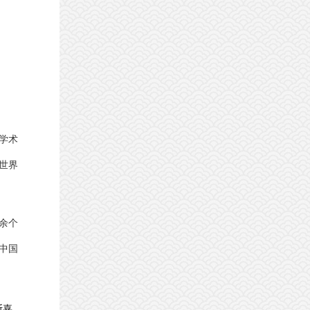
学术
世界
0余个
中国
斯嘉