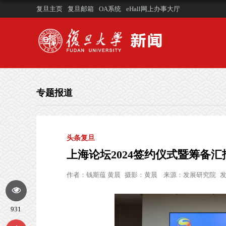
复旦主页
复旦邮箱
OA系统
eHall网上办事大厅
专题报道
头条复旦
上海论坛2024签约仪式暨筹备
作者：
钱斯蕴 黄晨
摄影：
黄晨
来源：
发展研究院
发
931