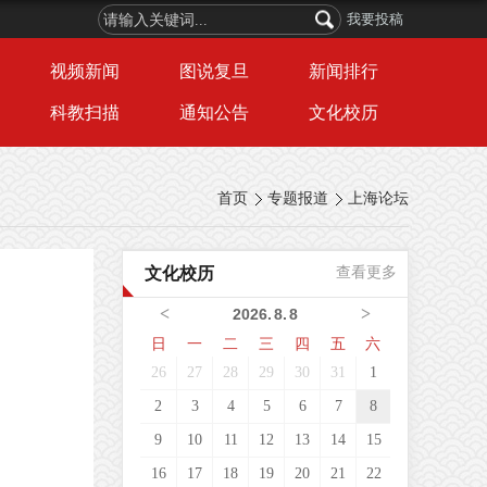
我要投稿
视频新闻
图说复旦
新闻排行
科教扫描
通知公告
文化校历
首页
专题报道
上海论坛
文化校历
查看更多
<
>
2026
.
8
.
8
日
一
二
三
四
五
六
26
27
28
29
30
31
1
2
3
4
5
6
7
8
9
10
11
12
13
14
15
16
17
18
19
20
21
22