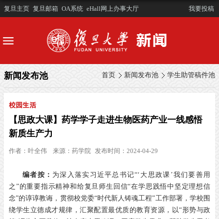
复旦主页
复旦邮箱
OA系统
eHall网上办事大厅
我要投稿
新闻发布池
首页
新闻发布池
学生助管稿件池
校园生活
【思政大课】药学学子走进生物医药产业一线感悟
新质生产力
作者：
叶全伟
来源：
药学院
发布时间：2024-04-29
编者按：
为深入落实习近平总书记“‘大思政课’我们要善用
之”的重要指示精神和给复旦师生回信“在学思践悟中坚定理想信
念”的谆谆教诲，贯彻校党委“时代新人铸魂工程”工作部署，学校围
绕学生立德成才规律，汇聚配置最优质的教育资源，以“形势与政