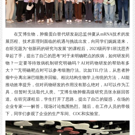
在艾博生物，肿瘤蛋白替代研发副总监仲夏从mRNA技术的发
展历程、技术原理到面临的机遇与挑战出发，向同学们娓娓道来，
在听完题为“创新药的研究与发展”的课程后，2023级药学1班沈思齐
举起了手，提出了自己的思考“对于未明确靶点的疾病，如何研发药
物？一定要等待致病机制研究明确吗？AI对药物研发的帮助有多
大？”“无明确靶点时可以参考细胞疗法。比如TIL疗法，从患者肿
瘤中分离出淋巴细胞并回输。相比结构生物学上传统的方法，AI能
推动效率提升，但对药物研发的作用没有那么绝对，AI可以作为工
具，但暂时无法取代人类。”艾博生物肿瘤高级研究员张永丽回答
道。在听完课程后，学生打开了思路，提出了自己的疑惑，在场的
企业专家一一解答，现场讨论氛围热烈。随后，在工作人员的带领
下，同学们参观了企业的生产车间、COC和实验室。