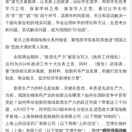
策”课为主要载体，让名家上思政课，回应学生需求，帮助学生思考
学习之境、探索学科之用、激发学人之责。通过让学生经
历“学”“思”“践”“悟”四个环节，花两年时间发现、关注和尝试解决一
个面向新征程的现实问题，学会运用科学的理论和方法，去思考分
析问题、尝试解决问题，成为强国的“行动派”。
复旦上医将陆续推出系列报道，聚焦医学院各院系推进“强国之
路”思政大课的育人实效。
全国两会期间，“新质生产力”被首次写入《政府工作报告》，
且列为2024年政府工作十大任务之首。同时，《报告》还强调，
要“加快前沿新兴氢能、新材料、创新药等产业发展，积极打造生物
制造、商业航天、低空经济等新增长引擎”。
新质生产力的特点是创新，关键在质优，本质是先进生产力。
当前，我国生物医药产业的创新点在哪里？如何在国际竞争中异军
突起？如何带动创新药领域新质生产力的跃迁升级？带着这三个问
题，4月9日下午，药学院2023级本科生分批次走进思政大课现场教
学基地—上海勃林格殷格翰药业有限公司（以下简称“BI制药”）、
上海上药信谊药厂有限公司（以下简称“上药信谊”）、艾博生物科
技（上海）有限公司（以下简称“艾博生物”），围绕
“感悟强国战略