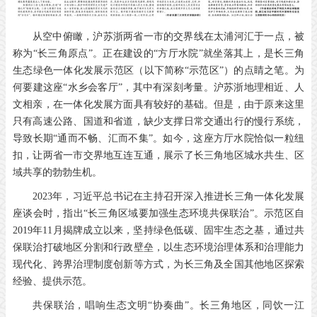
从空中俯瞰，沪苏浙两省一市的交界线在太浦河汇于一点，被
称为“长三角原点”。正在建设的“方厅水院”就坐落其上，是长三角
生态绿色一体化发展示范区（以下简称“示范区”）的点睛之笔。为
何要建这座“水乡会客厅”，其中有深刻考量。沪苏浙地理相近、人
文相亲，在一体化发展方面具有较好的基础。但是，由于原来这里
只有高速公路、国道和省道，缺少支撑日常交通出行的慢行系统，
导致长期“通而不畅、汇而不集”。如今，这座方厅水院恰似一粒纽
扣，让两省一市交界地互连互通，展示了长三角地区城水共生、区
域共享的勃勃生机。
2023年，习近平总书记在主持召开深入推进长三角一体化发展
座谈会时，指出“长三角区域要加强生态环境共保联治”。示范区自
2019年11月揭牌成立以来，坚持绿色低碳、固牢生态之基，通过共
保联治打破地区分割和行政壁垒，以生态环境治理体系和治理能力
现代化、跨界治理制度创新等方式，为长三角及全国其他地区探索
经验、提供示范。
共保联治，唱响生态文明“协奏曲”。长三角地区，同饮一江