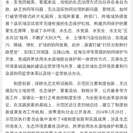
水，安危同相系。客观来说，传统的生态治理方式往往存在各自为
政、缺乏协同等问题，无法适应协同治理的新问题、新情况。如何
打破管理模式碎片化困局，实现跨要素、跨部门、跨领域协调发
展？该区域尝试筑牢无缝衔接的生态保护红线、构建共同保护的重
要生态屏障，形成了水环境、水生态、水资源、水安全、水文化“五
水共治”格局，不断扩大到大气、水、土壤等污染综合防治，实现减
污、降碳、增长、扩绿的协同发展。此外，探索打破“行区分割和行
政壁垒”，实现江河湖荡、丘陵山地、近海沿岸等景观的协同保护与
开发，形成跨界饮用水水源地联合保护和一体管控方式，完善生态
环境基础设施的建设运营管理与共享，建立区域生态环境质量和污
染源协同监管体系以及统一监管执法办法。
制度创新，深耕生态文明试验田。示范区注重制度创新，关注
规划与土地管理、生态保护、要素流动、财税分享、公共服务等方
面工作，探索出一套行之有效的制度安排，为全面深化改革提供保
证。在实践探索的基础上，示范区还注意归纳总结，建立了制度创
新成果发布工作机制，按季度向社会公开发布。2024年3月28日，
示范区执行委员会集中发布了4项制度创新和实践成果，涉及生态
环境准入、生态环境质量状况评估、跨界饮用水水源地保护和重点