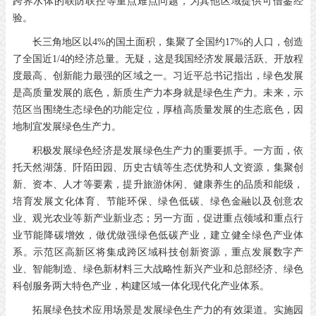
跨界水体的联防联控等重点难点问题，为其他区域提供可借鉴经
验。
长三角地区以4%的国土面积，集聚了全国约17%的人口，创造
了全国近1/4的经济总量。无疑，这是我国经济发展最活跃、开放程
度最高、创新能力最强的区域之一。习近平总书记指出，绿色发展
是高质量发展的底色，新质生产力本身就是绿色生产力。未来，示
范区当围绕生态绿色的功能定位，厚植高质量发展的生态底色，因
地制宜发展绿色生产力。
积极发展绿色经济是发展绿色生产力的重要抓手。一方面，依
托天然湖荡、阡陌田园、历史古镇等生态优势和人文资源，集聚创
新、资本、人才等要素，提升旅游休闲、健康养生的品质和能级，
培育发展文化体育、节能环保、绿色低碳、绿色金融以及创意农
业、观光农业等新产业新业态；另一方面，促进重点领域和重点行
业节能降碳增效，做优做强绿色低碳产业，建立健全绿色产业体
系。示范区高新区将集成跨区域科技创新资源，重点发展数字产
业、智能制造、绿色新材料三大战略性新兴产业和总部经济、绿色
科创服务两大特色产业，构建区域一体化现代化产业体系。
拓展绿色技术应用场景是发展绿色生产力的有效渠道。实施园