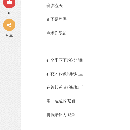
春弥漫天
0
花不语鸟鸣
声未起浪清
分享
在夕阳西下的光华前
在花团轻颤的微风里
在婉转莺啼的屋檐下
用一遍遍的呢喃
将低语化为嘹亮