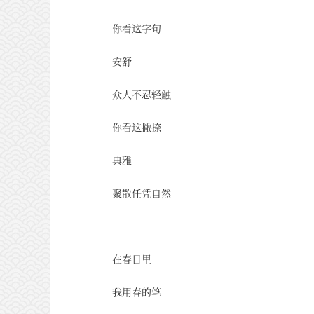
你看这字句
安舒
众人不忍轻触
你看这撇捺
典雅
聚散任凭自然
在春日里
我用春的笔