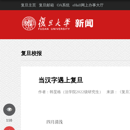
复旦主页
复旦邮箱
OA系统
eHall网上办事大厅
复旦校报
当汉字遇上复旦
作者：
韩旻格（法学院2022级研究生）
来源：
《复旦
110
四月清浅