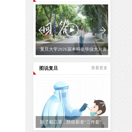
复旦大学2026届本科生毕业大片发...
图说复旦
查看更多
除了戴口罩，防疫新老“三件套”...