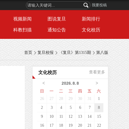
我要投稿
视频新闻
图说复旦
新闻排行
科教扫描
通知公告
文化校历
首页
复旦校报
《复旦》第1315期
第八版
文化校历
查看更多
<
>
2026
.
8
.
8
日
一
二
三
四
五
六
26
27
28
29
30
31
1
2
3
4
5
6
7
8
9
10
11
12
13
14
15
16
17
18
19
20
21
22