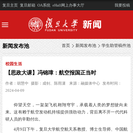
复旦主页
复旦邮箱
OA系统
eHall网上办事大厅
我要投稿
新闻发布池
首页
新闻发布池
学生助管稿件池
校园生活
【思政大课】冯锦璋：航空报国正当时
作者：
胡慧中
摄影：
成钊、陈雨潇
来源：
融媒体中心
发布时间：
2024-04-09
仰望天空，一架架飞机翱翔穹宇，承载着人类的梦想驶向未
来。这有赖于航空发动机持续提供强劲动力，背后离不开一代代科
研人员的辛勤付出。
4月9日下午，复旦大学航空航天系教授、博士生导师、中国航