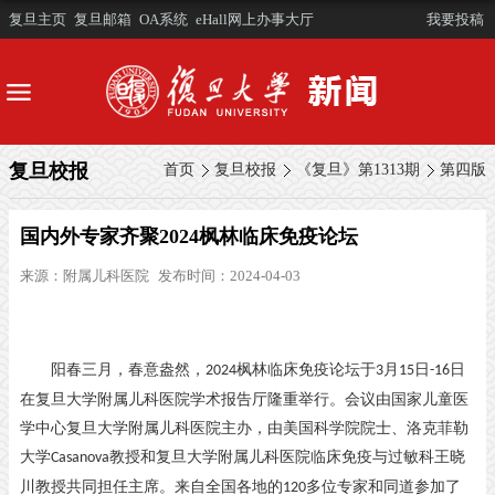
复旦主页
复旦邮箱
OA系统
eHall网上办事大厅
我要投稿
复旦校报
首页
复旦校报
《复旦》第1313期
第四版
国内外专家齐聚2024枫林临床免疫论坛
来源：
附属儿科医院
发布时间：2024-04-03
阳春三月，春意盎然，
枫林临床免疫论坛于
月
日
日
2024
3
15
-16
在复旦大学附属儿科医院学术报告厅隆重举行。会议由国家儿童医
学中心复旦大学附属儿科医院主办，由美国科学院院士、洛克菲勒
大学
教授和复旦大学附属儿科医院临床免疫与过敏科王晓
Casanova
川教授共同担任主席。来自全国各地的
多位专家和同道参加了
120