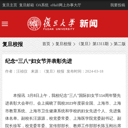
复旦主页
复旦邮箱
OA系统
eHall网上办事大厅
我要投稿
复旦校报
首页
复旦校报
《复旦》第1311期
第二版
纪念“三八”妇女节并表彰先进
作者：
汪祯仪
来源：
《复旦》校报
发布时间：2024-03-18
本报讯
月
日上午，我校纪念“三八”国际妇女节
周年暨先
3
8
114
进表彰大会举行。会上揭晓了我校
年度获全国、上海市、上海
2023
市教育系统、上海市卫生健康系统和学校的妇女先进个人、先进集
体名单。副校长汪源源，校党委常委、上海医学院党委副书记、副
院长徐军，校党委常委、宣传部部长、教师工作部部长陈玉刚出席