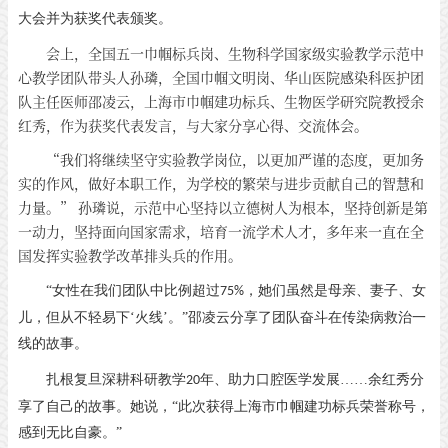
大会并为获奖代表颁奖。
会上，全国五一巾帼标兵岗、生物科学国家级实验教学示范中
心教学团队带头人孙璘，全国巾帼文明岗、华山医院感染科医护团
队主任医师邵凌云，上海市巾帼建功标兵、生物医学研究院教授余
红秀，作为获奖代表发言，与大家分享心得、交流体会。
“我们将继续坚守实验教学岗位，以更加严谨的态度，更加务
实的作风，做好本职工作，为学校的繁荣与进步贡献自己的智慧和
力量。” 孙璘说，示范中心坚持以立德树人为根本，坚持创新是第
一动力，坚持面向国家需求，培育一流学术人才，多年来一直在全
国发挥实验教学改革排头兵的作用。
“女性在我们团队中比例超过
，她们虽然是母亲、妻子、女
75%
儿，但从不轻易下‘火线’。”邵凌云分享了团队奋斗在传染病救治一
线的故事。
扎根复旦深耕科研教学
年、助力口腔医学发展……余红秀分
20
享了自己的故事。她说，“此次获得上海市巾帼建功标兵荣誉称号，
感到无比自豪。”