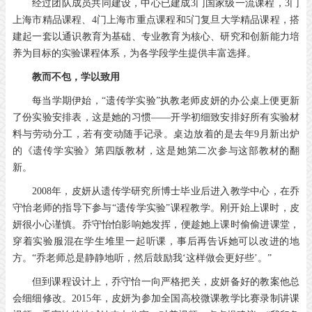
经过团队成员共同建设，中心已建成3门国家级一流课程，3门
上海市精品课程、4门上海市重点课程和5门复旦大学精品课程，搭
建起一套以通识教育为基础、专业教育为核心、研究和创新能力培
养为目标的实验课程体系，为各学段学生提供丰富选择。
教而不包，学以致用
每当学期伊始，“遗传学实验”执教老师皮妍的办公桌上便更新
了份实验安排表，这是她的习惯——开学初细致安排好所有实验材
料与劳动分工，若有变动随手记录。桌边放着的是去年9月新出炉
的《遗传学实验》第四版教材，这是她第二次参与这部教材的翻
新。
2008年，皮妍从遗传学研究所博士毕业后进入教学中心，在乔
守怡老师的指导下参与“遗传学实验”课程教学。刚开始上课时，皮
妍很小心谨慎。乔守怡怕影响她发挥，便趁她上课时偷偷进课堂，
穿着实验服混在学生堆里一起听课，事后再告诉她可以改进的地
方。“乔老师总是静静地听，然后鼓励我‘这样做会更好些’。”
但到课程设计上，乔守怡一向严格把关，皮妍备好的教案他总
会细细修改。2015年，皮妍为参加全国高校微课教学比赛录制讲课