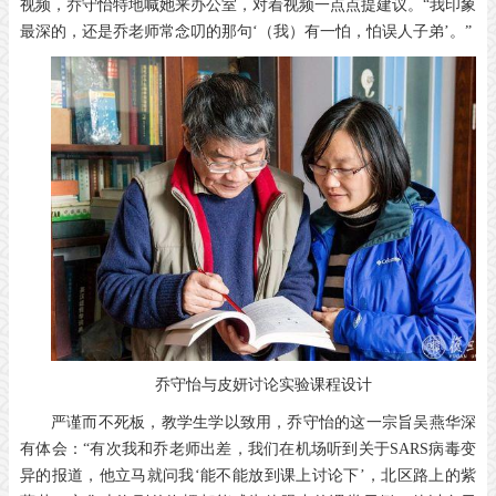
视频，乔守怡特地喊她来办公室，对着视频一点点提建议。“我印象
最深的，还是乔老师常念叨的那句‘（我）有一怕，怕误人子弟’。”
乔守怡与皮妍讨论实验课程设计
严谨而不死板，教学生学以致用，乔守怡的这一宗旨吴燕华深
有体会：“有次我和乔老师出差，我们在机场听到关于SARS病毒变
异的报道，他立马就问我‘能不能放到课上讨论下’，北区路上的紫