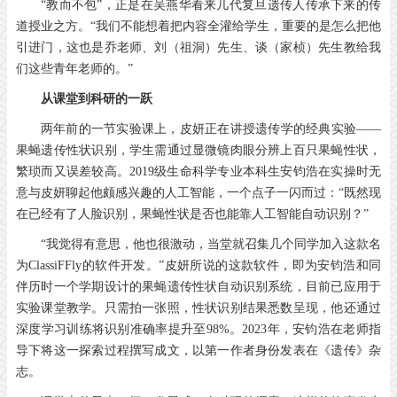
“教而不包”，正是在吴燕华看来几代复旦遗传人传承下来的传
道授业之方。“我们不能想着把内容全灌给学生，重要的是怎么把他
引进门，这也是乔老师、刘（祖洞）先生、谈（家桢）先生教给我
们这些青年老师的。”
从课堂到科研的一跃
两年前的一节实验课上，皮妍正在讲授遗传学的经典实验——
果蝇遗传性状识别，学生需通过显微镜肉眼分辨上百只果蝇性状，
繁琐而又误差较高。2019级生命科学专业本科生安钧浩在实操时无
意与皮妍聊起他颇感兴趣的人工智能，一个点子一闪而过：“既然现
在已经有了人脸识别，果蝇性状是否也能靠人工智能自动识别？”
“我觉得有意思，他也很激动，当堂就召集几个同学加入这款名
为ClassiFFly的软件开发。”皮妍所说的这款软件，即为安钧浩和同
伴历时一个学期设计的果蝇遗传性状自动识别系统，目前已应用于
实验课堂教学。只需拍一张照，性状识别结果悉数呈现，他还通过
深度学习训练将识别准确率提升至98%。2023年，安钧浩在老师指
导下将这一探索过程撰写成文，以第一作者身份发表在《遗传》杂
志。