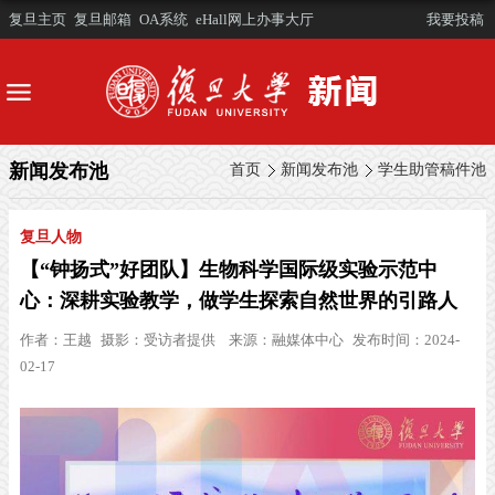
复旦主页
复旦邮箱
OA系统
eHall网上办事大厅
我要投稿
新闻发布池
首页
新闻发布池
学生助管稿件池
复旦人物
【“钟扬式”好团队】生物科学国际级实验示范中
心：深耕实验教学，做学生探索自然世界的引路人
作者：
王越
摄影：
受访者提供
来源：
融媒体中心
发布时间：2024-
02-17