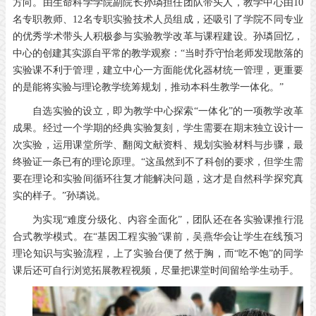
方向。由生命科学学院副院长孙璘担任团队带头人，教学中心由10
名专职教师、12名专职实验技术人员组成，还吸引了学院不同专业
的优秀学术带头人积极参与实验教学改革与课程建设。孙璘回忆，
中心的创建其实源自平常的教学观察：“当时乔守怡老师发现散落的
实验课不利于管理，建立中心一方面能优化器材统一管理，更重要
的是能将实验与理论教学统筹规划，推动本科生教学一体化。”
自选实验的设立，即为教学中心探索“一体化”的一项教学改革
成果。经过一个学期的经典实验复刻，学生需要在期末独立设计一
次实验，运用课堂所学、翻阅文献资料、规划实验材料与步骤，最
终验证一条已有的理论原理。“这虽然到不了科创的要求，但学生需
要在理论和实验间循环往复才能解决问题，这才是自然科学探究真
实的样子。”孙璘说。
为实现“难度分级化、内容全面化”，团队还在各实验课推行混
合式教学模式。在“基因工程实验”课前，吴燕华会让学生在线预习
理论知识与实验流程，上了实验台便了然于胸，而“吃不饱”的同学
课后还可自行浏览拓展教程视频，尽量把课堂时间留给学生动手。