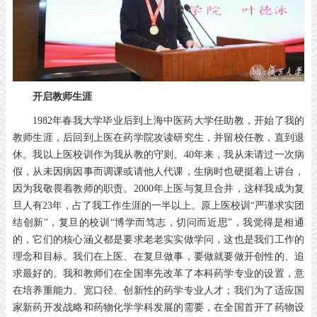
开启教师生涯
1982年春我大学毕业后到上海中医药大学任助教，开始了我的
教师生涯，后回到上医在药学院攻读研究生，并留校任教，直到退
休。我以上医校训作为我从教的守则。40年来，我从未请过一次病
假，从未因病因事而调课或请他人代课，生病时也硬挺着上讲台，
因为我敬畏着教师的职责。2000年上医与复旦合并，这样我成为复
旦人有23年，占了我工作生涯的一半以上。原上医校训“严谨求实团
结创新”，复旦的校训“博学而笃志，切问而近思”，我觉得是相通
的，它们的核心涵义都是要求老老实实做学问，这也是我们工作的
理念和目标。我们在上医、在复旦做事，要做就要做开创性的、追
求最好的。我和教师们在全国率先改革了本科药学专业的设置，意
在培养重能力、宽口径、创新性的药学专业人才；我们为了适应国
家新药开发战略和药物化学学科发展的需要，在全国首开了药物设