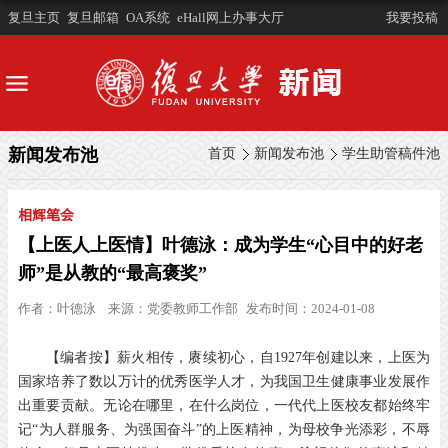
复旦主页
复旦邮箱
OA系统
eHall网上办事大厅
我要投稿
新闻发布池
首页
新闻发布池
学生助管稿件池
相辉笔会
【上医人上医情】叶德泳：成为学生“心目中的好老
师”是从教的“最高褒奖”
作者：
叶德泳
来源：
党委教师工作部
发布时间：2024-01-08
【编者按】薪火相传，赓续初心，自1927年创建以来，上医为
国家培养了数以万计的优秀医学人才，为我国卫生健康事业发展作
出重要贡献。无论在哪里，在什么岗位，一代代上医校友都始终牢
记“为人群服务、为强国奋斗”的上医精神，为母校争光添彩，不辱