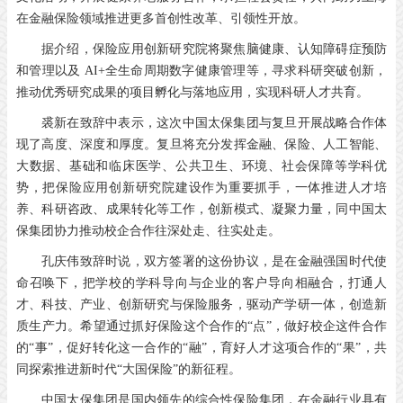
在金融保险领域推进更多首创性改革、引领性开放。
据介绍，保险应用创新研究院将聚焦脑健康、认知障碍症预防
和管理以及 AI+全生命周期数字健康管理等，寻求科研突破创新，
推动优秀研究成果的项目孵化与落地应用，实现科研人才共育。
裘新在致辞中表示，这次中国太保集团与复旦开展战略合作体
现了高度、深度和厚度。复旦将充分发挥金融、保险、人工智能、
大数据、基础和临床医学、公共卫生、环境、社会保障等学科优
势，把保险应用创新研究院建设作为重要抓手，一体推进人才培
养、科研咨政、成果转化等工作，创新模式、凝聚力量，同中国太
保集团协力推动校企合作往深处走、往实处走。
孔庆伟致辞时说，双方签署的这份协议，是在金融强国时代使
命召唤下，把学校的学科导向与企业的客户导向相融合，打通人
才、科技、产业、创新研究与保险服务，驱动产学研一体，创造新
质生产力。希望通过抓好保险这个合作的“点”，做好校企这件合作
的“事”，促好转化这一合作的“融”，育好人才这项合作的“果”，共
同探索推进新时代“大国保险”的新征程。
中国太保集团是国内领先的综合性保险集团，在金融行业具有