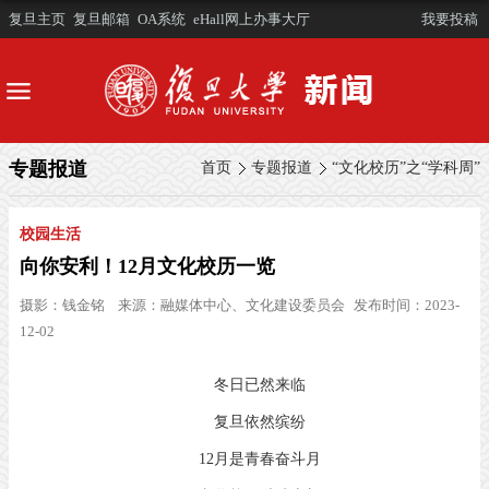
复旦主页
复旦邮箱
OA系统
eHall网上办事大厅
我要投稿
专题报道
首页
专题报道
“文化校历”之“学科周”
校园生活
向你安利！12月文化校历一览
摄影：
钱金铭
来源：
融媒体中心、文化建设委员会
发布时间：2023-
12-02
冬日已然来临
复旦依然缤纷
12月是青春奋斗月