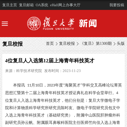
复旦主页
复旦邮箱
OA系统
eHall网上办事大厅
我要投稿
复旦校报
首页
复旦校报
《复旦》第1300期
头版
4位复旦人入选第12届上海青年科技英才
来源：
科学技术研究院
发布时间：2023-11-23
本报讯
月
日，
年度“海聚英才”学科交叉高峰论坛菁英
11
10
2023
思想汇暨第十二届上海青年科技英才授证典礼在科学会堂举行。
4
位复旦人入选上海青年科技英才，他们分别是：复旦大学微电子学
院和计算物质科学研究所研究员陈时友、微电子学院研究员包文中
入选上海青年科技英才（基础研究类），附属中山医院肝肿瘤外科
副研究员孙云帆、附属眼耳鼻喉科医院主任医师竺向佳入选上海青