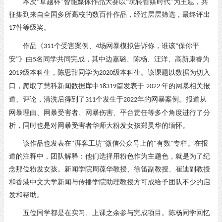
本次
“卓越杯”智能媒体作品大赛以“玩转智媒时代”为主题，共
征集到来自全国多所高校的数百件作品，经过层层筛选，最终评出
件等级奖。
17
作品《
个受害案例、
场网暴模拟告诉你，谁该“保你平
311
4
安”》由
名同学共同完成，其中边嘉璐、陈杨、汪洋、高新康睿为
5
级本科生，陈思甜同学为
级本科生。该课题以数据为切入
2019
2020
口，爬取了慧科新闻数据库中
篇发表于
年的网暴相关报
18319
2022
道、评论，清洗后得到了
个发生于
年的网暴案例。报道从
311
2022
网暴理由、网暴受害者、网暴伤害、平台责任等多个角度进行了分
析，同时也是对网暴受害者华师大粉发女孩郑灵华的缅怀。
该作品也发表在
“湃客工坊”微信公众号上的“有数”专栏。在报
道的注释中，团队解释：他们选择用粉色作为主题色，就是为了纪
念那位粉发女孩。新闻学院周葆华教授、徐笛副教授、崔迪副教授
和香港中文大学新闻与传播学院助理教授方可成给予团队不少的启
发和帮助。
五位同学都是在实习、上课之余参与完成项目。陈杨同学回忆