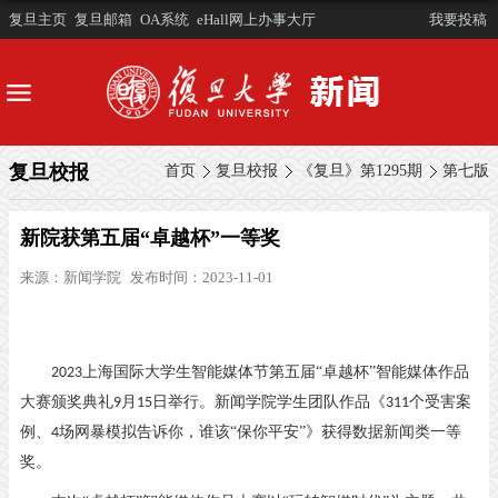
复旦主页
复旦邮箱
OA系统
eHall网上办事大厅
我要投稿
复旦校报
首页
复旦校报
《复旦》第1295期
第七版
新院获第五届“卓越杯”一等奖
来源：
新闻学院
发布时间：2023-11-01
上海国际大学生智能媒体节第五届“卓越杯”智能媒体作品
2023
大赛颁奖典礼
月
日举行。新闻学院学生团队作品《
个受害案
9
15
311
例、
场网暴模拟告诉你，谁该“保你平安”》获得数据新闻类一等
4
奖。