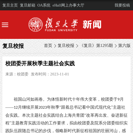
复旦主页
复旦邮箱
OA系统
eHall网上办事大厅
我要投稿
复旦校报
首页
复旦校报
《复旦》第1295期
第六版
校团委开展秋季主题社会实践
来源：
校团委
发布时间：2023-11-01
祖国山河如画卷。为体悟新时代十年伟大变革，校团委于
月
9
——
月继续开展
年秋季“跟着总书记看中国式现代化”主题社
12
2023
会实践。本次主题社会实践结合上海共青团“改革再出发、奋进新征
程”主题教育实践活动的工作要求，拟由校团委及院系分团委组织实
践队伍跟随总书记的步伐，领略新时代新征程祖国的壮丽河山，感