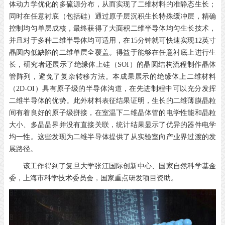
体动力学优化的多硫源分布，从而实现了二维材料的准静态生长；
同时在任意衬底（包括硅）通过原子层沉积生长特殊缓冲层，精确
控制均匀单层成核，最终获得了大面积二维半导体均匀生长技术，
并且对于多种二维半导体均可适用，在15分钟就可快速实现12英寸
晶圆内低缺陷的二维单层全覆盖。得益于能够在任意衬底上进行生
长，研究者还展示了绝缘体上硅（SOI）的晶圆结构流程制作晶体
管阵列，避免了复杂转移方法。本成果展示的绝缘体上二维材料
（2D-OI）具有原子级的半导体沟道，在先进制程中可以充分发挥
二维半导体的优势。此外材料表征结果证明，生长的二维薄膜晶粒
间有着良好的原子级拼接，在室温下二维晶体管的电学性能和晶粒
大小、多晶晶界并没有直接关联，统计结果显示了优异的器件电学
均一性。这些发现为二维半导体提供了从实验室向产业界过渡的发
展路径。
该工作得到了复旦大学张江国际创新中心、国家自然科学基金
委，上海市科学技术委员会，国家重点研发项目资助。