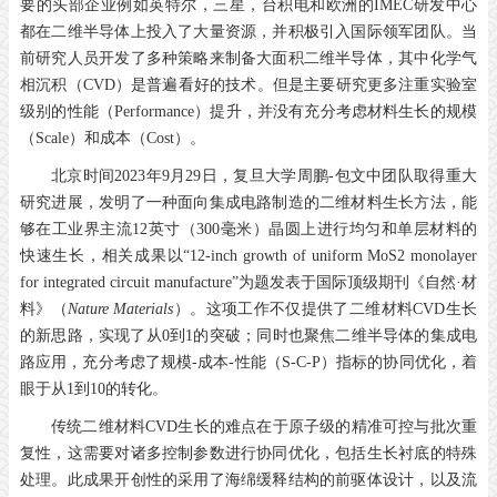
要的头部企业例如英特尔，三星，台积电和欧洲的IMEC研发中心
都在二维半导体上投入了大量资源，并积极引入国际领军团队。当
前研究人员开发了多种策略来制备大面积二维半导体，其中化学气
相沉积（CVD）是普遍看好的技术。但是主要研究更多注重实验室
级别的性能（Performance）提升，并没有充分考虑材料生长的规模
（Scale）和成本（Cost）。
北京时间2023年9月29日，复旦大学周鹏-包文中团队取得重大
研究进展，发明了一种面向集成电路制造的二维材料生长方法，能
够在工业界主流12英寸（300毫米）晶圆上进行均匀和单层材料的
快速生长，相关成果以“12-inch growth of uniform MoS2 monolayer
for integrated circuit manufacture”为题发表于国际顶级期刊《自然·材
料》（
Nature Materials
）。这项工作不仅提供了二维材料CVD生长
的新思路，实现了从0到1的突破；同时也聚焦二维半导体的集成电
路应用，充分考虑了规模-成本-性能（S-C-P）指标的协同优化，着
眼于从1到10的转化。
传统二维材料CVD生长的难点在于原子级的精准可控与批次重
复性，这需要对诸多控制参数进行协同优化，包括生长衬底的特殊
处理。此成果开创性的采用了海绵缓释结构的前驱体设计，以及流