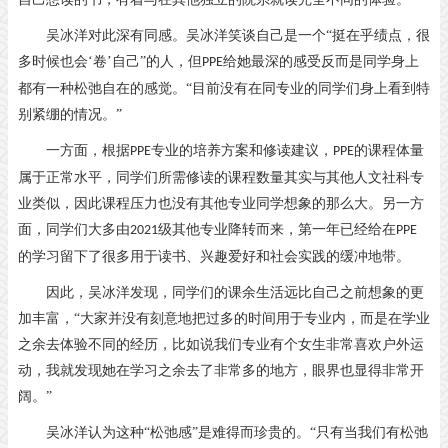
吴冰洋对此深有同感。吴冰洋笑谈自己是一个
“挺在乎绩点，很
多时候也会‘卷’自己”的人，但
给她最深的感受反而是同学身上
PPE
都有一种松弛自在的感觉。“目前没有在同专业的同学们身上看到特
别紧绷的情况。”
一方面，根据
专业的培养方案和修读建议，
的课程体量
PPE
PPE
属于正常水平，同学们所需修读的课程数量其实与其他人文社科专
业类似，因此课程压力也没有其他专业同学想象的那么大。另一方
面，同学们大多由
级其他专业降转而来，第一年已经给在
2021
PPE
的学习留下了很多用于读书、兴趣爱好和社会实践的缓冲地带。
因此，吴冰洋发现，同学们的课余生活远比自己之前想象的更
加丰富，
“大家并没有刻意地把过多的时间用于专业内，而是在学业
之余去体验不同的经历，比如说我们专业有个女生非常喜欢户外运
动，我就发现她在学习之余去了非常多的地方，眼界也显得非常开
阔。”
吴冰洋认为这种
“松弛感”是难得而珍贵的。“只有当我们有松弛