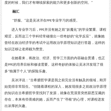
度的时候，我们才有继续探索的能力和更多创新的空间。”
融
汇
“舒服。”这是吴冰洋在
专业学习的感受。
PPE
进入专业学习后，
并没有她之前“妖魔化”的学业繁重、课程
PPE
艰涩，反而这三个学科经常碰撞出一些奇妙的“化学反应”，就像她
曾经在政治经济学的考试中运用政治学原理知识进行答题，这样的
知识迁移让老师颇为赞赏。
在她看来，将政治、经济、哲学三方面的内容融会贯通，也正
是
的培养目标和修读需要。这样奇妙的体验让吴冰洋发现了很
PPE
多“独属于个人”的探险乐趣。
吴冰洋说：
“古希腊哲学课是我之前完全没有触及的领域，刚开
始觉得非常陌生。”但随着课程的深入，她发现很多之前政治学原理
的知识在古希腊哲学里找到了发源，就像在荒漠里突然获悉宝藏的
存在，本来有些畏难的她，反而产生了“寻根”的心理，对课程迸发
出浓厚的兴趣。