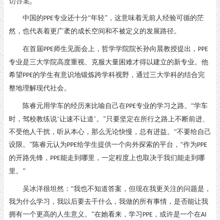
切答案。
中国的
专业还十分“年轻”，这意味着无前人经验可循的茫
PPE
然，也代表着更广袤的成长空间和不被定义的发展路径。
在首届
师生见面会上，哲学学院院长孙向晨教授提出，
PPE
PPE
专业是三大学院高度重视、克服大量困难才得以建立的新专业。他
希望
的学生有意识地锻炼跨学科视野，通过三大学科的结合完
PPE
整地理解现代社会。
陈睿元用学车的经历来比喻自己在
专业的学习之路。“学车
PPE
时，驾校教练说‘让速不让道’。”只要坚定在所行之路上不断前进、
不受他人干扰，听从本心，那么无论快慢，总有进益。“不要给自己
设限。”陈睿元认为
给学生提供一个向外探索的平台，“作为
PPE
PPE
的开路先锋，
能走到哪里，一定程度上也取决于我们能走到哪
PPE
里。”
吴冰洋很坦然：
“我也不知道答案，但现在我更关注的问题是，
我为什么学习，我以后要去干什么，我做的所有事情，是否能让我
拥有一个更高的人生意义。”在她看来，学习
，或许是一个在
PPE
AI