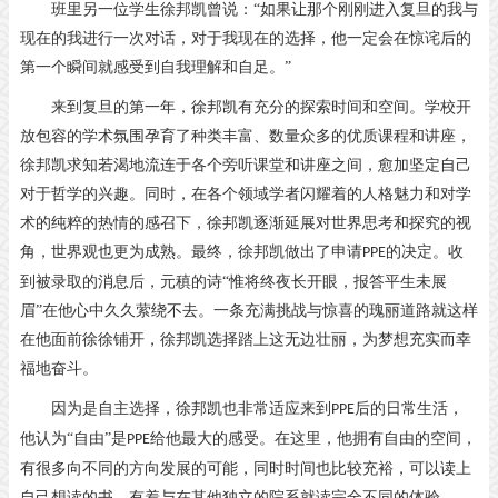
班里另一位学生徐邦凯曾说：
“如果让那个刚刚进入复旦的我与
现在的我进行一次对话，对于我现在的选择，他一定会在惊诧后的
第一个瞬间就感受到自我理解和自足。”
来到复旦的第一年，徐邦凯有充分的探索时间和空间。学校开
放包容的学术氛围孕育了种类丰富、数量众多的优质课程和讲座，
徐邦凯求知若渴地流连于各个旁听课堂和讲座之间，愈加坚定自己
对于哲学的兴趣。同时，在各个领域学者闪耀着的人格魅力和对学
术的纯粹的热情的感召下，徐邦凯逐渐延展对世界思考和探究的视
角，世界观也更为成熟。最终，徐邦凯做出了申请
的决定。收
PPE
到被录取的消息后，元稹的诗“惟将终夜长开眼，报答平生未展
眉”在他心中久久萦绕不去。一条充满挑战与惊喜的瑰丽道路就这样
在他面前徐徐铺开，徐邦凯选择踏上这无边壮丽，为梦想充实而幸
福地奋斗。
因为是自主选择，徐邦凯也非常适应来到
后的日常生活，
PPE
他认为“自由”是
给他最大的感受。在这里，他拥有自由的空间，
PPE
有很多向不同的方向发展的可能，同时时间也比较充裕，可以读上
自己想读的书，有着与在其他独立的院系就读完全不同的体验。