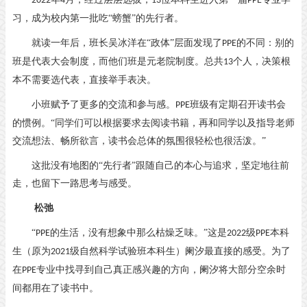
2022
4
13
PPE
习，成为校内第一批吃“螃蟹”的先行者。
就读一年后，班长吴冰洋在
“政体”层面发现了
的不同：别的
PPE
班是代表大会制度，而他们班是元老院制度。总共
个人，决策根
13
本不需要选代表，直接举手表决。
小班赋予了更多的交流和参与感。
班级有定期召开读书会
PPE
的惯例。“同学们可以根据要求去阅读书籍，再和同学以及指导老师
交流想法、畅所欲言，读书会总体的氛围很轻松也很活泼。”
这批没有地图的
“先行者”跟随自己的本心与追求，坚定地往前
走，也留下一路思考与感受。
松
弛
“
的生活，没有想象中那么枯燥乏味。”这是
级
本科
PPE
2022
PPE
生（原为
级自然科学试验班本科生）阑汐最直接的感受。为了
2021
在
专业中找寻到自己真正感兴趣的方向，阑汐将大部分空余时
PPE
间都用在了读书中。