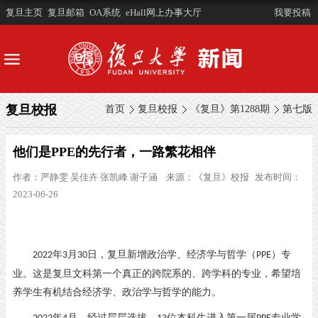
复旦主页
复旦邮箱
OA系统
eHall网上办事大厅
我要投稿
复旦校报
首页
复旦校报
《复旦》第1288期
第七版
​他们是PPE的先行者，一路繁花相伴
作者：
严静雯 吴佳卉 张凯峰 谢子涵
来源：
《复旦》校报
发布时间：
2023-06-26
年
月
日，复旦新增政治学、经济学与哲学（
）专
2022
3
30
PPE
业。这是复旦文科第一个真正的跨院系的、跨学科的专业，希望培
养学生有机结合经济学、政治学与哲学的能力。
年
月，经过层层选拔，
位本科生进入第一届
专业学