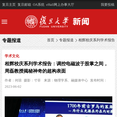
复旦主页
复旦邮箱
OA系统
eHall网上办事大厅
我要投稿
专题报道
首页
专题报道
相辉校庆系列学术报告
学术文化
相辉校庆系列学术报告：调控电磁波于股掌之间，
周磊教授揭秘神奇的超构表面
作者：
何琼
摄影：
寸菲
来源：
物理学系、融媒体中心
发布时间：
2023-06-02