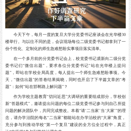
今天下午，每月一度的复旦大学分党委书记座谈会在光华楼30
楼举行。与以往不同的是，会议现场每位二级党委书记都拿到了一
份个性化、定制化的师生急难愁盼实事项目落实清单。
在一个多月前的分党委书记会上，校党委书记裘新向二级分党
委书记们“微信出题”，要求各位分党委书记“站在光华楼上提问
题”，即站在学校全局高度，每人提出一个师生急难愁盼事项。今
天，“微信出题”的答卷结果揭晓，同时也开启了下半篇文章的“考
题”：如何“站在邯郸路上解问题”？
作为学校主题教育“切问近思”大调研的重要组成部分，学校创
新“答题模式”，邀请提出问题的每位二级党委书记参与到自己所提
问题的解决团队中，共同完成整改。本着“请‘二当家’当‘大家’”的理
念，请办学治院的每名“二当家”都能站在办学治校的“大家”角度，
充分参与到推动学校“第一个复旦”建设的全方位全过程中，真正