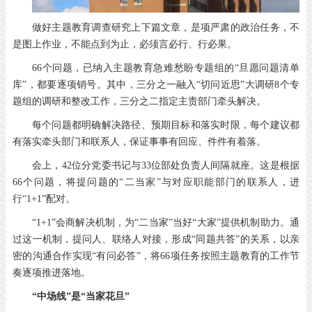
做好主题教育调查研究上下篇文章，是项严肃的政治任务，不
是图上作业，不能点到为止，必须言必行、行必果。
66个问题，已纳入主题教育急难愁盼专题组的“旦愿问题清单
库”，都要逐项销号。其中，三分之一融入“切问近思”大调研8个专
题组的调研和整改工作，三分之二指定主责部门牵头解决。
每个问题都明确解决路径、预期目标和落实时限，每个建议都
有落实牵头部门和联系人，保证事事有回应、件件有着落。
会上，42位分党委书记与33位部处负责人间隔就座。这是根据
66个问题，将提问题的“二当家”与对应职能部门的联系人，进
行“1+1”配对。
“1+1”会商解决机制，为“二当家”当好“大家”提供机制助力。通
过这一机制，提问人、联络人对接，形成“同题共答”的关系，以亲
密的沟通合作实现“有问必答”，将66项任务按照主题教育的工作节
奏逐项推进落地。
“中场线”是“当家花旦”