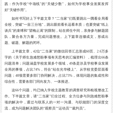
践：作为学校“中场线”的“关键少数”，如何为学校事业发展发挥
好“关键作用”。
如何书写好上下半篇文章？“二当家”们既要跳出一隅看全局看
全校，突破“一亩三分地”，跳出眼前看长远看本质；也要突破“纸上
谈兵”的束缚和“望梅止渴”的限制，站在师生中间，亲身参与解题团
队，聚合各方力量，完成问题整改。上下篇章连缀成文，形成出
题、破题、解题的闭环。
上半篇文章，42位“二当家”的微信回答汇总形成60页、2.6万多
字的《关于师生急难愁盼事项有关思考的汇编资料》，梳理出66条
问题清单；问题涵盖学校发展多个领域，49条是涉及学校事业发展
全局的事项，占比74%，符合“站在光华楼上”、从学校党委层面看
问题；48项需要多部门协同解决，占比73%，体现问题的集成性和
综合性，需要各部门同向发力、一体推进。
这66个问题，均已纳入学校主题教育的调查研究和检视整改工
作。下半篇文章，请“二当家”们全过程、全方位参与到急难愁盼事
项的解决中，通过与联系人的一对一沟通、与职能部门的深度交
流，成为问题解决团队的“观察员”“运动员”“裁判员”。