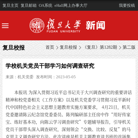
复旦主页
复旦邮箱
OA系统
eHall网上办事大厅
我要投稿
复旦校报
首页
复旦校报
《复旦》第1282期
第二版
学校机关党员干部学习如何调查研究
来源：
机关党委
发布时间：2023-05-05
本报讯 为深入贯彻习近平总书记关于大兴调查研究的重要讲话
精神和校党委相关《工作方案》以及机关党委学习贯彻习近平新时
代中国特色社会主义思想主题教育实施方案要求， 4月21日，机关
党委邀请陈云纪念馆党委委员、陈列编研部主任房中作“用好传家
宝、练好基本功，向陈云学习调查研究”专题辅导报告，引导机关
党员干部带头深入调查研究，深刻领会“交换、比较、反复”的马
克思主义调查研究方法。此次讲座是机关主题教育读书班的首场集