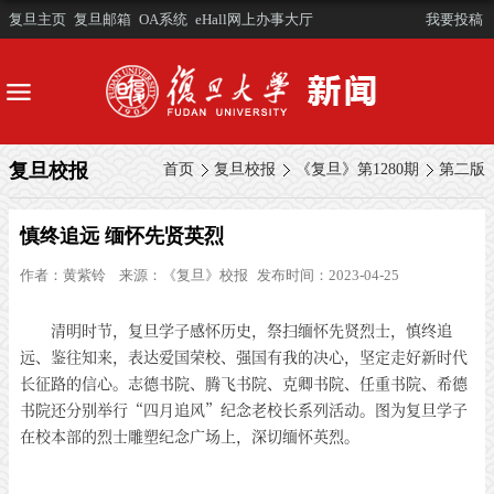
复旦主页
复旦邮箱
OA系统
eHall网上办事大厅
我要投稿
复旦校报
首页
复旦校报
《复旦》第1280期
第二版
慎终追远 缅怀先贤英烈
作者：
黄紫铃
来源：
《复旦》校报
发布时间：2023-04-25
清明时节，复旦学子感怀历史，祭扫缅怀先贤烈士，慎终追
远、鉴往知来，表达爱国荣校、强国有我的决心，坚定走好新时代
长征路的信心。志德书院、腾飞书院、克卿书院、任重书院、希德
书院还分别举行“四月追风”纪念老校长系列活动。图为复旦学子
在校本部的烈士雕塑纪念广场上，深切缅怀英烈。