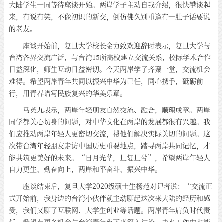
大陆学生一同等待座谈开始。两岸学子主动自我介绍，很快攀谈起
来，有说有笑，不像初识的新交，倒仿佛久别重逢有一肚子话要说
的老友。
座谈开始前，复旦大学校长金力致欢迎辞时表示，复旦大学与
台湾各界交流广泛，与台湾15所高校建立交流关系，校际学术合作
日益深化，师生互动日益密切。今天两岸学子齐聚一堂，交流机会
难得。希望两岸青年共同以振兴中华为己任，同心携手，砥砺前
行，用青春谱写民族复兴的华美乐章。
马英九表示，两岸年轻朋友自然交流、融合，顺理成章。两岸
同学都关心切身的问题，对中华文化在两岸的发展都很有兴趣。我
们应推动两岸年轻人更密切交流，帮他们解决实际关切的问题。这
次带台湾年轻朋友走访中国历史重要地点，踏寻两岸共同记忆，才
能共筑更美好的未来。“日月光华，旦复旦兮”，希望两岸年轻人
自力更生、勤奋向上，两岸和平奋斗、振兴中华。
座谈结束后，复旦大学2020级硕士生杨范对记者说：“交流正
式开始前，我身边的台湾小伙伴就主动聊起这次来大陆的经历和感
受，我们又聊了互联网、大学生创业等话题。两岸青年肩负时代责
任，希望有更多机会与台湾青年坐下来深入讨论，未来工作中也能