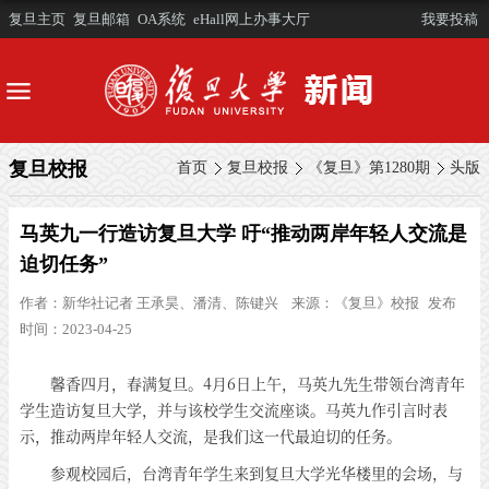
复旦主页
复旦邮箱
OA系统
eHall网上办事大厅
我要投稿
复旦校报
首页
复旦校报
《复旦》第1280期
头版
马英九一行造访复旦大学 吁“推动两岸年轻人交流是
迫切任务”
作者：
新华社记者 王承昊、潘清、陈键兴
来源：
《复旦》校报
发布
时间：2023-04-25
馨香四月，春满复旦。4月6日上午，马英九先生带领台湾青年
学生造访复旦大学，并与该校学生交流座谈。马英九作引言时表
示，推动两岸年轻人交流，是我们这一代最迫切的任务。
参观校园后，台湾青年学生来到复旦大学光华楼里的会场，与