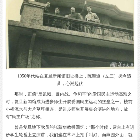
1950年代站在复旦新闻馆旧址楼上，陈望道（左三）抚今追
昔，心潮起伏
那时，正值“反饥饿、反内战、争和平”的爱国民主运动高涨之
时，复旦新闻馆成为进步师生开展爱国民主运动的堡垒之一。楼前
小桥流水与大片草坪相连，是进步师生开展集会演讲的地方，故
有“民主广场”之称。
曾是复旦地下党员的张薰华教授回忆：“那个时候，露台上有进
步学生轮番上去演讲，我们坐在草坪上拍手叫好。而燕园外面，就