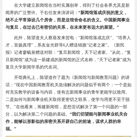
在大学建立新闻馆在当时实属创举，得到了社会各界尤其是新
闻界的广泛赞许。于右任发来演讲词：
“新闻馆落成庆祝的意义，
绝不止平常添设几个房舍，而是这馆舍命名的含义。中国新闻事业
与复旦，在过去已有密切的关系，在未来更有远大的展望。”
此外，陈望道夫人蔡葵发来贺电：“新闻馆落成志庆”、“培养人
才，宣扬真理”，系友金光群等6人赠送锦旗“记者之家”。《新民
报》记者廖毓泉赠送对联：“复旦新闻馆，天下记者家。”从此，“复
旦新闻馆”成为这一新建成的新闻馆的正式名称，“天下记者家”成为
复旦大学新闻学系的代名词。
开馆典礼上，陈望道作了题为《新闻馆与新闻教育问题》的讲
话：“现在中国新闻教育机关急须解决的问题似乎有两个：一个是如
何充实教学的设备与内容，使有志新闻事业的青年更能学以致用。
二是如何与新闻事业机关取得更密切之联系，使学与用更不至于脱
节。”在他看来，筹建新闻馆，是想尝试解决了第一个问题的一部
分，以为解决第二个问题的基础。
“我们切望能与新闻事业机关合
作，能够以形影似的亲密关系开辟自己的前途，谋求人群的幸
福。”