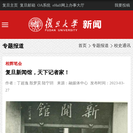
复旦主页
复旦邮箱
OA系统
eHall网上办事大厅
我要投稿
专题报道
首页
专题报道
校史通讯
相辉笔会
复旦新闻馆，天下记者家！
作者：
丁超逸 殷梦昊 陆宁玥
来源：
融媒体中心
发布时间：2023-03-
27