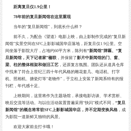
距离复旦仅1.9公里！
78年前的复旦新闻馆在这里重现
当年的“复旦新闻馆”，到底长什么样？
前不久，为配合《望道》电影上映，由上影制作完成的“复旦新
闻馆”实景空间在SFC上影影城国华店落地，距复旦仅1.9公里。空
间坐落于影院大厅，占地约60平方米，陈列有
“新闻馆”牌匾、“复
旦新闻馆，天下记者家”楹联
，并保留了
影片中新闻馆的门、窗、
梁、柱的整体框架和做旧工艺
，还原复古氛围。团队还从道具仓库
中找来了符合上世纪三四十年代风格的雕花套几、电话机、打字
机、照相机、搪瓷灯等“老物件”，于立柱上安装了新闻系特有的报
刊栏，年代感十足。
上映期间，这里将作为主题场馆，承接电影访谈、学术赏析、
映后交流等活动。与以往活动装置普遍采用“快闪”模式不同，
“复旦
新闻馆”的概念将常驻SFC上影影城国华店，并不定期变换风格
，成
为影院一道新鲜又独特的风景。
欢迎大家前去打卡哦！