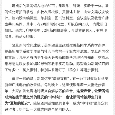
建成后的新闻馆占地约30亩，集教学、科研、实验于一体。新
闻馆公开招商承包，由校友裘松根、黄祖述主持，由朱文梁校友设
计。馆内设有编辑室、印刷室、图书资料室、会议室以及收音广播
室共10余间。其中，有2间新闻实习室，可以容纳20人，内藏新旧
报纸、杂志，印刷模型；2间新闻摄影室，可以容纳10人，有冲印
器具、药品及印纸。
复旦新闻馆的建成，是陈望道主政后改善新闻学系办学条件、
提高新闻学系教学质量与社会声誉的一个标志性成果。复旦新闻馆
建立后，几乎所有的学生每天必去新闻馆学习理论与知识、交流思
想与意见以及参加编印报刊等教学实习活动。陈望道为新闻馆订阅
了许多中、英文报刊，特别从香港订了《群众》等进步报刊。
值得一提的是，新闻馆里“暗藏玄机”，有一台可以收听到延安
新华广播电台的收音机。每到晚上，这里便聚集着一大批进步青
年，大家如饥似渴地聆听来自解放区的声音。
这些声音，让新闻馆
成为连接千里之外的延安的“中转站”，也让新闻馆被师生们誉
为“夏坝的延安”。
陈望道则诚如他的名字，成为“中转站”最坚定的
追望者，培养出一大批志同道合的同路人。