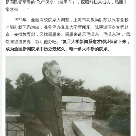
是国民党军警的‘飞行保垒’（装甲车），探照灯扫来扫去，场面非
常紧张……”
1952年，全国高校院系大调整，上海市高教局以苏联只有党校
才能办新闻系为由，准备停办复旦大学新闻系。陈望道两次专程赴
京，先找教育部，又找周恩来。周恩来请示毛泽东，毛泽东说：“既
然陈望道要办，就让他办吧。”
复旦大学新闻系这才得以保留下来，
成为全国新闻院系中历史最悠久、唯一薪火不断的院系。