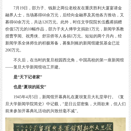
7月19日，邵力子、钱新之两位老校友在重庆胜利大厦宴请金
融界人士，当场募得60余万元，后经向金融界及其他各方推动，又
募得60余万元，共达120万元。此外，时任文学院院长伍蠡甫捐赠
价值5万元的10幅作品，邵力子夫人傅学文捐款1万元，新闻学系教
授曹亨闻、祝秀侠、舒宗侨等人各捐1万元。短短的两个月内，经
新闻学系全体师生的积极筹备，募集到账的新闻馆建筑基金已近
200万元。
不久后，在当时的复旦校园西北角，中国高校的第一座新闻馆
——复旦大学新闻馆动工开建。
是“天下记者家”
也是“夏坝的延安”
1945年4月5日，新闻馆开幕典礼在夏坝复旦大礼堂举行。《复
旦大学新闻学院简史》中记载，“是日云层密集，大雨欲来，但人们
前来参加开幕典礼活动的兴致丝毫不减”。