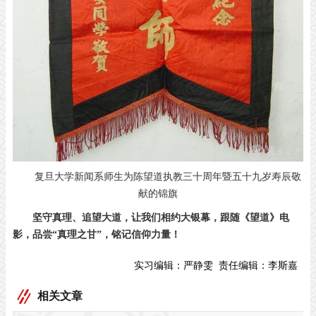
复旦大学新闻系师生为陈望道执教三十周年暨五十九岁寿辰敬
献的锦旗
坚守真理、追望大道，
让我们相约大银幕，
跟随《望道》电
影，
品尝“真理之甘”，
铭记信仰力量！
实习编辑：
严静雯
责任编辑：
李斯嘉
相关文章