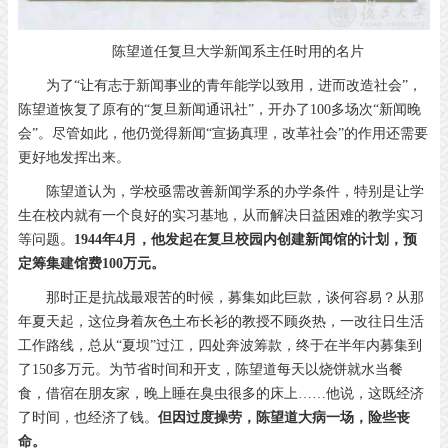
陈望道任复旦大学新闻系主任时用的名片
为了“让有志于新闻事业的青年能学以致用，进而改造社会”，
陈望道恢复了原有的“复旦新闻通讯社”，开办了100多场次“新闻晚
会”。尽管如此，他仍觉得新闻“宣扬真理，改革社会”的作用还需要
更好地发挥出来。
陈望道认为，学校亟需改善新闻学系的办学条件，特别是让学
生在校内就有一个良好的实习基地，从而解决日益困难的教学实习
等问题。
1944年4月，他发起在复旦校园内创建新闻馆的计划，预
定筹集建馆费100万元。
那时正是抗战最艰苦的时候，募集如此巨款，谈何容易？从那
年夏天起，这位身着灰色土布长衫的教授不顾炎热，一改往日生活
工作路线，总从“夏坝”过江，四处奔波筹款，终于在半年内募集到
了150多万元。为节省时间和开支，陈望道每天以烧饼就水当餐
食，借宿在朋友家，晚上睡在臭虫很多的床上……他说，这既经济
了时间，也经济了钱。
但因过度操劳，陈望道大病一场，险些丧
命。