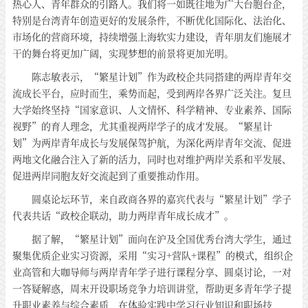
热心人、青年群众的引路人。我们将一如既往地为广大台胞台企，
特别是台湾青年创造更好的发展条件，不断优化国际化、法治化、
市场化的营商环境，持续增强上海软实力建设，青年朋友们施展才
干的舞台将更加广阔，实现梦想的前景将更加光明。
陈志敏表示，“繁星计划”作为政校企共同搭建的两岸青年交
流成长平台，应时而生，乘势而起，受到两岸各界广泛关注。复旦
大学始终坚持“国家意识、人文情怀、科学精神、专业素养、国际
视野”的育人理念，尤其重视两岸学子的成才发展。“繁星计
划”为两岸青年成长与发展保驾护航，为深化两岸青年交流、促进
两地文化融合注入了新的活力，同时也对维护两岸关系和平发展、
促进两岸同胞友好交流起到了重要推动作用。
圆桌论坛环节，来自政商各界的嘉宾代表与“繁星计划”学子
代表共话“政校企联动，助力两岸青年成长成才”。
据了解，“繁星计划”面向在沪及全国优秀台湾大学生，通过
聚集优质企业实习资源，采用“实习+营队+课程”的模式，组织企
业高管和大咖导师与两岸青年学子进行课程分享、圆桌讨论，一对
一答疑解惑，周末开设职场竞争力培训讲堂，帮助更多青年学子提
升职业素养与综合素质，在体验实践中学习行业知识和职场技