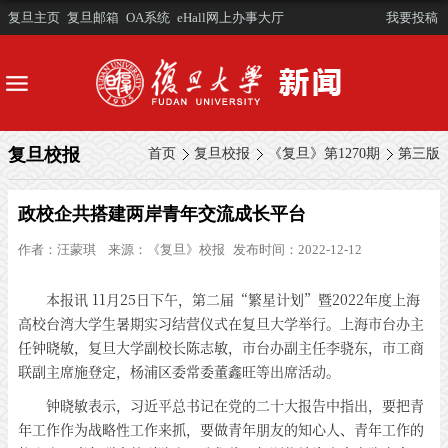
复旦主页
复旦邮箱
OA系统
eHall网上办事大厅
我要投稿
复旦校报
首页
复旦校报
《复旦》第1270期
第三版
政校企共搭建两岸青年交流成长平台
作者：
汪蒙琪
来源：
《复旦》校报
发布时间：2022-12-12
本报讯 11月25日下午，第二届“繁星计划”暨2022年度上海
高校台湾大学生暑期实习结营仪式在复旦大学举行。上海市台办主
任钟晓敏，复旦大学副校长陈志敏，市台办副主任李骁东，市工商
联副主席施登定，杨浦区委常委董鑫旺等出席活动。
钟晓敏表示，习近平总书记在党的二十大报告中指出，要把青
年工作作为战略性工作来抓，要做青年朋友的知心人、青年工作的