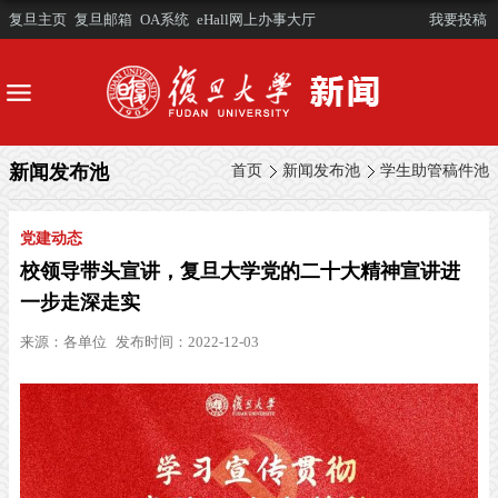
复旦主页
复旦邮箱
OA系统
eHall网上办事大厅
我要投稿
新闻发布池
首页
新闻发布池
学生助管稿件池
党建动态
校领导带头宣讲，复旦大学党的二十大精神宣讲进
一步走深走实
来源：
各单位
发布时间：2022-12-03