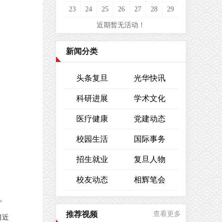
23
24
25
26
27
28
29
近期暂无活动！
新闻分类
头条复旦
光华快讯
科研进展
学术文化
医疗健康
党建动态
校园生活
国际事务
招生就业
复旦人物
校友动态
相辉笔会
。
推荐视频
查看更多
习近