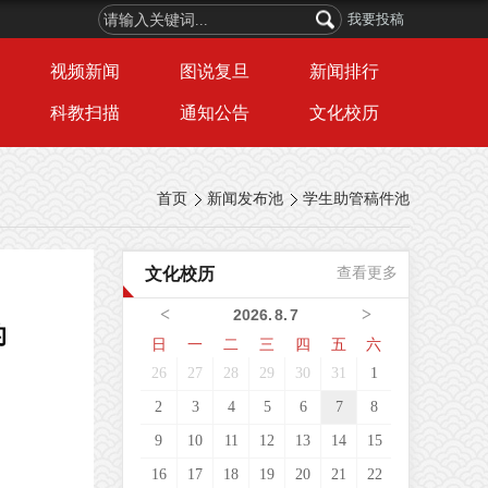
我要投稿
视频新闻
图说复旦
新闻排行
科教扫描
通知公告
文化校历
首页
新闻发布池
学生助管稿件池
文化校历
查看更多
<
>
2026
.
8
.
7
的
日
一
二
三
四
五
六
26
27
28
29
30
31
1
2
3
4
5
6
7
8
9
10
11
12
13
14
15
16
17
18
19
20
21
22