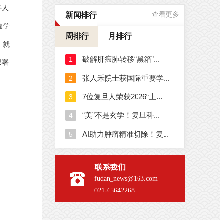
持人
新闻排行
查看更多
造学
周排行
月排行
，就
部署
联系我们
fudan_news@163.com
021-65642268