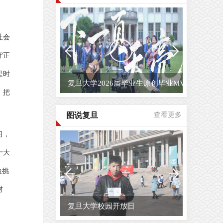
社会
守正
是时
复旦大学2026届毕业生原创毕业MV...
，把
图说复旦
查看更多
习，
十大
险挑
材
复旦大学校园开放日