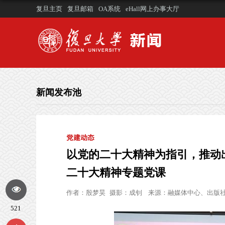
复旦主页
复旦邮箱
OA系统
eHall网上办事大厅
新闻发布池
党建动态
以党的二十大精神为指引，推动
二十大精神专题党课
作者：
殷梦昊
摄影：
成钊
来源：
融媒体中心、出版
521