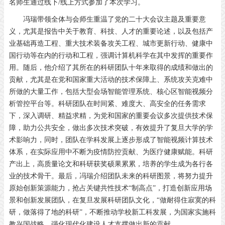
名师生通过线下/线上方式参加了本次学习。
冯瑞带领全体与会师生重温了党的二十大会议主题及重要意
义，尤其是报告中关于教育、科技、人才的重要论述，以及包括产
业基础再造工程、重大技术装备攻关工程、城市更新行动、健康中
国行动等在内的行动和工程，强调计算机科学在其中发挥的重要作
用。随后，他介绍了其所在的科研团队十年来取得的成绩和做出的
贡献，尤其是在党和国家重大活动的技术保障上、系统攻关克难中
所做的大量工作，包括大型会场智能管理系统、核心区智能视频分
析管控平台等。科研团队在时间紧、难度大、高安全的任务需求
下，深入调研、精益求精，为党和国家的重要会议多次提供技术保
障，助力公共安全，做出多次技术突破，有效提升了复旦大学的学
术影响力，同时，团队在学科发展上逐步形成了智能视频计算技术
体系，在实际应用中不断为疫情防控贡献、为医疗健康赋能。科研
产出上，高质量论文和科研获奖硕果累累，培养的学生成为各行各
业的技术骨干。最后，冯瑞介绍团队未来的科研图景，将努力提升
原始创新策源能力，抢占关键共性技术“制高点”，打造创新应用场
景和创新发展团队，在复旦发展科研团队文化，“做耐得住寂寞的科
研，做落得了地的科研”，不断推动学校新工科发展，为国家实施科
教兴国战略、强化现代化建设人才支撑做出新的贡献。