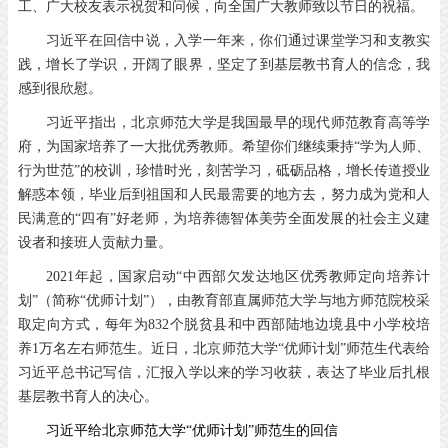
工、广大校友表示祝贺和问候，向全国广大教师致以节日的祝福。
习近平在回信中说，入学一年来，你们通过课堂学习和支教实
践，增长了学识，开阔了眼界，坚定了到基层教书育人的信念，我
感到很欣慰。
习近平指出，北京师范大学是我国最早的现代师范教育高等学
府，为国家培养了一大批优秀教师。希望你们继续秉持“学为人师、
行为世范”的校训，珍惜时光，刻苦学习，砥砺品格，增长传道授业
解惑本领，毕业后到祖国和人民最需要的地方去，努力成为党和人
民满意的“四有”好老师，为培养德智体美劳全面发展的社会主义建
设者和接班人贡献力量。
2021年起，国家启动“中西部欠发达地区优秀教师定向培养计
划”（简称“优师计划”），由教育部直属师范大学与地方师范院校采
取定向方式，每年为832个脱贫县和中西部陆地边境县中小学校培
养1万名左右师范生。近日，北京师范大学“优师计划”师范生代表给
习近平总书记写信，汇报入学以来的学习收获，表达了毕业后扎根
基层教书育人的决心。
习近平给北京师范大学“优师计划”师范生的回信