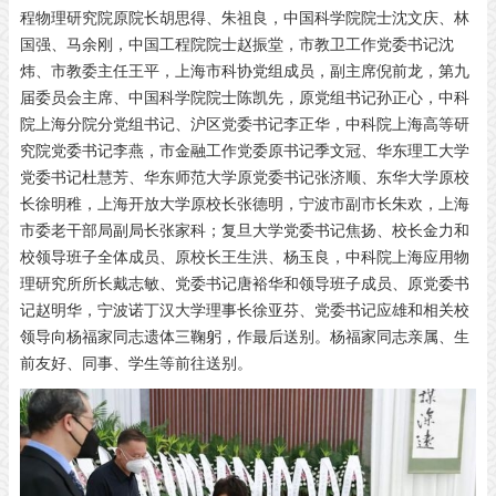
程物理研究院原院长胡思得、朱祖良，中国科学院院士沈文庆、林
国强、马余刚，中国工程院院士赵振堂，市教卫工作党委书记沈
炜、市教委主任王平，上海市科协党组成员，副主席倪前龙，第九
届委员会主席、中国科学院院士陈凯先，原党组书记孙正心，中科
院上海分院分党组书记、沪区党委书记李正华，中科院上海高等研
究院党委书记李燕，市金融工作党委原书记季文冠、华东理工大学
党委书记杜慧芳、华东师范大学原党委书记张济顺、东华大学原校
长徐明稚，上海开放大学原校长张德明，宁波市副市长朱欢，上海
市委老干部局副局长张家科；复旦大学党委书记焦扬、校长金力和
校领导班子全体成员、原校长王生洪、杨玉良，中科院上海应用物
理研究所所长戴志敏、党委书记唐裕华和领导班子成员、原党委书
记赵明华，宁波诺丁汉大学理事长徐亚芬、党委书记应雄和相关校
领导向杨福家同志遗体三鞠躬，作最后送别。杨福家同志亲属、生
前友好、同事、学生等前往送别。