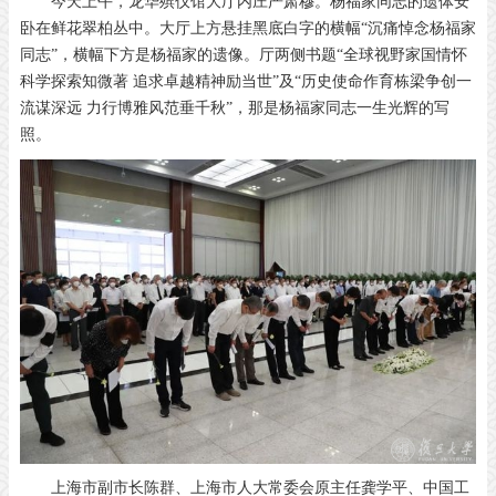
今天上午，龙华殡仪馆大厅内庄严肃穆。杨福家同志的遗体安
卧在鲜花翠柏丛中。大厅上方悬挂黑底白字的横幅“沉痛悼念杨福家
同志”，横幅下方是杨福家的遗像。厅两侧书题“全球视野家国情怀
科学探索知微著 追求卓越精神励当世”及“历史使命作育栋梁争创一
流谋深远 力行博雅风范垂千秋”，那是杨福家同志一生光辉的写
照。
上海市副市长陈群、上海市人大常委会原主任龚学平、中国工