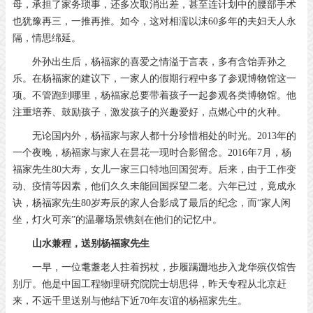
母，承担了家务琐事，还多次取消出差，甚至连计划中的腰部手术
也犹豫再三，一推再推。如今，这对相濡以沫60多年的夫妇天人永
隔，情思绵延。
外孙出生后，杨福家的喜爱之情溢于言表，多有含饴弄孙之
乐。在杨福家的建议下，一家人的假期行程中多了参观博物馆这一
项。不管跑到哪里，杨福家总要带着孩子一起参观各类博物馆。他
注重培养、鼓励孩子，激发孩子的兴趣爱好，点燃心中的火种。
无论国内外，杨福家与家人都十分珍惜相处的时光。2013年的
一个夜晚，杨福家与家人在昙花一现时合影留念。2016年7月，杨
福家先生80大寿，女儿一家三口特地回国贺寿。后来，由于工作变
动、疫情等因素，他们久久未能回国探望二老。六年已过，竟成永
诀，杨福家先生80岁寿辰的家人合影成了最后的纪念，而“家人闲
坐，灯火可亲”的温馨场景镌刻在他们的记忆中。
山水兼程，送别杨福家先生
一早，一位耄耋老人拄着拐杖，步履蹒跚地步入龙华殡仪馆告
别厅。他是中国工程物理研究院院士胡思得，昨天专程从北京赶
来，不远千里送别与他结下近70年友谊的杨福家先生。