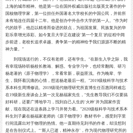
上海的城市精神。他是第一位在国外权威出版社出版英文著作的中
国核物理学家，第一位担任外国著名大学校长的中国公民，并前所
未有地连任四届十二年。他是创办中外合作大学的第一人。“作为时
代的鼓手，他总以精准而奋进的鼓点，为祖国发展、民族复兴的华
彩乐章增光添彩。如今复旦大学正在建设‘第一个复旦’的征程中阔
步前进，老校长追求卓越、勇争第一的精神给予我们源源不断的精
神力量。”
到现场送行的，不仅有老师，还有学生。“在新生入学之际，我
有幸现场聆听杨校长教诲、解惑。专业学习中，也经常翻阅、研习
杨老著的《原子物理学》，常看常新，获益匪浅。作为晚辈、学
生，我怀着沉痛的心情，想送杨老最后一程。”2019级核科学与技术
系本科生周博修说。2019级现代物理研究所直博生任百惠同样难忘
在19级新生座谈会上第一次见杨福家先生，“先生教导我们不仅要搞
好科研，还要广博地学习，找到自己人生的‘火种’并为国家作贡
献，现在我还在这条路上学习并努力着。”2020级核科学与技术系本
科生刘子豪在杨福家老师的《原子物理学》教材书中，感受到字里
行间流露出对于物理的热情。他一直期待见到书的作者，却没想到
是在告别仪式上。“‘斯人已逝，精神永存’，作为现代物理研究所的