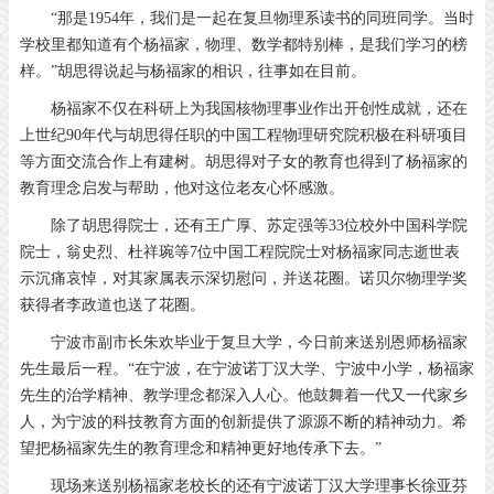
“那是1954年，我们是一起在复旦物理系读书的同班同学。当时
学校里都知道有个杨福家，物理、数学都特别棒，是我们学习的榜
样。”胡思得说起与杨福家的相识，往事如在目前。
杨福家不仅在科研上为我国核物理事业作出开创性成就，还在
上世纪90年代与胡思得任职的中国工程物理研究院积极在科研项目
等方面交流合作上有建树。胡思得对子女的教育也得到了杨福家的
教育理念启发与帮助，他对这位老友心怀感激。
除了胡思得院士，还有王广厚、苏定强等33位校外中国科学院
院士，翁史烈、杜祥琬等7位中国工程院院士对杨福家同志逝世表
示沉痛哀悼，对其家属表示深切慰问，并送花圈。诺贝尔物理学奖
获得者李政道也送了花圈。
宁波市副市长朱欢毕业于复旦大学，今日前来送别恩师杨福家
先生最后一程。“在宁波，在宁波诺丁汉大学、宁波中小学，杨福家
先生的治学精神、教学理念都深入人心。他鼓舞着一代又一代家乡
人，为宁波的科技教育方面的创新提供了源源不断的精神动力。希
望把杨福家先生的教育理念和精神更好地传承下去。”
现场来送别杨福家老校长的还有宁波诺丁汉大学理事长徐亚芬