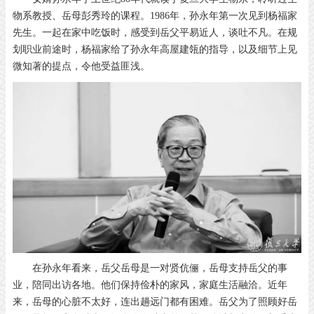
物系教授、岳母彭秀玲的课程。1986年，孙永年第一次见到杨福家
先生。一起在家中吃饭时，感受到岳父平易近人，谈吐不凡。在规
划职业前途时，杨福家给了孙永年高屋建瓴的指导，以及细节上见
微知著的提点，令他受益匪浅。
在孙永年看来，岳父岳母是一对贤伉俪，岳母支持岳父的事
业，陪同出访各地。他们保持俭朴的家风，家庭生活融洽。近年
来，岳母的心脏不太好，连出趟远门都有困难。岳父为了照顾好岳