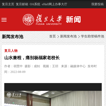
复旦主页
复旦邮箱
OA系统
eHall网上办事大厅
我要投稿
新闻发布池
首页
新闻发布池
学生助管稿件池
复旦人物
山水兼程，痛别杨福家老校长
作者：
胡慧中
摄影：
成钊
视频：
王玥
来源：
融媒体中心
发布时
间：2022-08-09