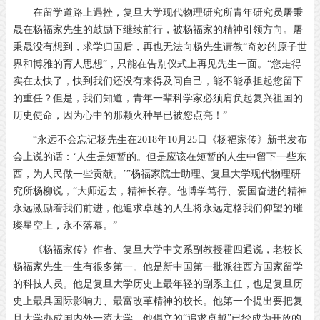
在留学道路上遇挫，复旦大学现代物理研究所青年研究员屠秉
晟在杨福家先生的鼓励下继续前行，被杨福家的精神引领方向。屠
秉晟没有想到，求学归国后，再也无法向杨先生请教“奇妙的原子世
界和博雅的育人思想”，只能在告别仪式上再见先生一面。“您走得
实在太快了，快到我们还没有来得及问自己，能不能承担起您留下
的重任？但是，我们知道，青年一辈科学家必须肩负起复兴祖国的
历史使命，因为心中的那颗火种早已被您点亮！”
“永远不会忘记杨先生在2018年10月25日《杨福家传》新书发布
会上说的话：‘人生是短暂的。但是应该在短暂的人生中留下一些东
西，为人民做一些贡献。’”杨福家院士助理、复旦大学现代物理研
究所杨柳说，“大师远去，精神长存。他博学笃行、爱国奋进的精神
永远激励着我们前进，他追求卓越的人生将永远定格我们仰望的璀
璨星空上，永不落幕。”
《杨福家传》作者、复旦大学中文系副教授霍四通说，老校长
杨福家先生一生有很多第一。他是新中国第一批派往西方国家留学
的科技人员。他是复旦大学历史上最年轻的副系主任，也是复旦历
史上最具国际影响力、最富改革精神的校长。他第一个提出要把复
旦大学办成国内外一流大学，他倡立的“追求卓越”已经成为开放的