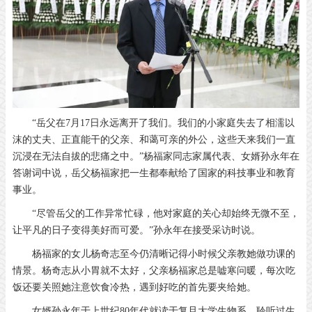
“岳父在7月17日永远离开了我们。我们的小家庭失去了相濡以
沫的丈夫、正直能干的父亲、和蔼可亲的外公，这些天来我们一直
沉浸在无法自拔的悲痛之中。”杨福家同志家属代表、女婿孙永年在
答谢词中说，岳父杨福家把一生都奉献给了国家的科技事业和教育
事业。
“尽管岳父的工作异常忙碌，他对家庭的关心却始终无微不至，
让平凡的日子变得美好而可爱。”孙永年在接受采访时说。
杨福家的女儿杨奇志至今仍清晰记得小时候父亲教她做功课的
情景。杨奇志从小胃就不太好，父亲杨福家总是嘘寒问暖，每次吃
饭还要关照她注意饮食冷热，遇到好吃的首先要夹给她。
女婿孙永年于上世纪80年代就读于复旦大学生物系，聆听过生