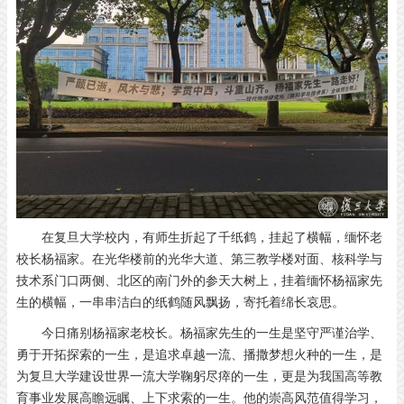
在复旦大学校内，有师生折起了千纸鹤，挂起了横幅，缅怀老
校长杨福家。在光华楼前的光华大道、第三教学楼对面、核科学与
技术系门口两侧、北区的南门外的参天大树上，挂着缅怀杨福家先
生的横幅，一串串洁白的纸鹤随风飘扬，寄托着绵长哀思。
今日痛别杨福家老校长。杨福家先生的一生是坚守严谨治学、
勇于开拓探索的一生，是追求卓越一流、播撒梦想火种的一生，是
为复旦大学建设世界一流大学鞠躬尽瘁的一生，更是为我国高等教
育事业发展高瞻远瞩、上下求索的一生。他的崇高风范值得学习，