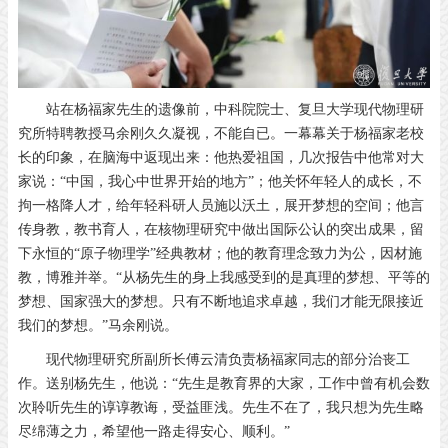
站在杨福家先生的遗像前，中科院院士、复旦大学现代物理研
究所特聘教授马余刚久久凝视，不能自已。一幕幕关于杨福家老校
长的印象，在脑海中返现出来：他热爱祖国，几次报告中他常对大
家说：“中国，我心中世界开始的地方”；他关怀年轻人的成长，不
拘一格降人才，给年轻科研人员施以沃土，展开梦想的空间；他言
传身教，教书育人，在核物理研究中做出国际公认的突出成果，留
下永恒的“原子物理学”经典教材；他的教育理念致力为公，因材施
教，博雅并举。“从杨先生的身上我感受到的是真理的梦想、平等的
梦想、国家强大的梦想。只有不断地追求卓越，我们才能无限接近
我们的梦想。”马余刚说。
现代物理研究所副所长傅云清负责杨福家同志的部分治丧工
作。送别杨先生，他说：“先生是教育界的大家，工作中曾有机会数
次聆听先生的谆谆教诲，受益匪浅。先生不在了，我只想为先生略
尽绵薄之力，希望他一路走得安心、顺利。”