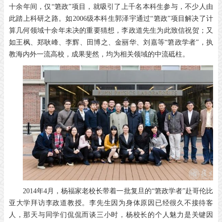
十余年间，仅“䇹政”项目，就吸引了上千名本科生参与，不少人由
此踏上科研之路。如2006级本科生郭泽宇通过“䇹政”项目解决了计
算几何领域十余年未决的重要猜想，李政道先生为此致信祝贺；又
如王枫、郑耿峰、李辉、田博之、金丽华、刘嘉等“䇹政学者”，执
教海内外一流高校，成果斐然，均为相关领域的中流砥柱。
2014年4月，杨福家老校长带着一批复旦的“䇹政学者”赴哥伦比
亚大学拜访李政道教授。李先生因为身体原因已经很久不接待客
人，那天与同学们侃侃而谈三小时，杨校长的个人魅力是关键因