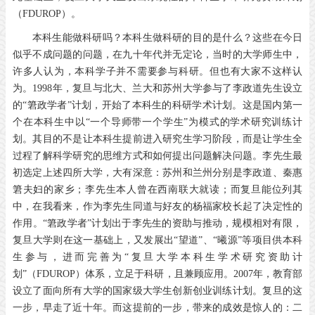
（FDUROP）。
本科生能做科研吗？本科生做科研的目的是什么？这些在今日
似乎不成问题的问题，在九十年代并无定论，当时的大学师生中，
许多人认为，本科学子并不需要参与科研。但也有大家不这样认
为。1998年，复旦与北大、兰大和苏州大学参与了李政道先生设立
的“䇹政学者”计划，开始了本科生的科研学术计划。这是国内第一
个在本科生中以“一个导师带一个学生”为模式的学术研究训练计
划。其目的不是让本科生提前进入研究生学习阶段，而是让学生全
过程了解科学研究的思维方式和如何提出问题解决问题。李先生最
初选定上述四所大学，大有深意：苏州和兰州分别是李政道、秦惠
䇹夫妇的家乡；李先生本人曾在西南联大就读；而复旦能位列其
中，在我看来，作为李先生同道与好友的杨福家校长起了决定性的
作用。“䇹政学者”计划出于李先生的资助与推动，规模相对有限，
复旦大学则在这一基础上，又发展出“望道”、“曦源”等项目供本科
生参与，进而完善为“复旦大学本科生学术研究资助计
划”（FDUROP）体系，立足于科研，且兼顾应用。2007年，教育部
设立了面向所有大学的国家级大学生创新创业训练计划。复旦的这
一步，早走了近十年。而这提前的一步，带来的成效是惊人的：二