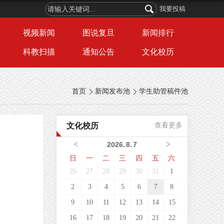
我要投稿
视频新闻
图说复旦
新闻排行
科教扫描
通知公告
文化校历
首页
新闻发布池
学生助管稿件池
文化校历
查看更多
<
>
2026
.
8
.
7
日
一
二
三
四
五
六
26
27
28
29
30
31
1
2
3
4
5
6
7
8
9
10
11
12
13
14
15
16
17
18
19
20
21
22