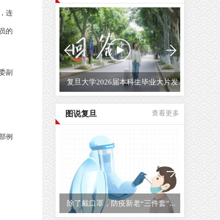
，连
员的
委副
复旦大学2026届毕业生原创毕业MV...
图说复旦
查看更多
部例
复旦大学校园开放日