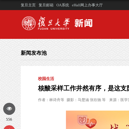
复旦主页
复旦邮箱
OA系统
eHall网上办事大厅
新闻发布池
校园生活
核酸采样工作井然有序，是这支队
作者：
林诗舟等
摄影：
马楚涵 张欣驰 等
来源：
医学
556