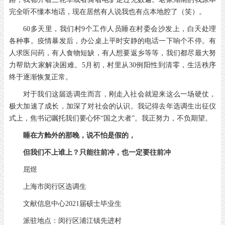
完全听不懂本地话，现在居然有人说我也有点本地腔了（笑）。
60多天里，我们村9个工作人员睡在村委会沙发上，白天处理
各种事。疫情暴发后，办公桌上平时安静的电话一下响个不停。有
人求医问药，有人食物短缺，有人想要返乡等等，我们都尽最大努
力帮助大家解决困难。5月初，村里从30例阳性到清零，生活秩序
终于逐渐恢复正常。
对于我们这届选调生而言，刚走入社会就迎来这么一场硬仗，
极大加速了成长，加深了对社会的认识。我记得去年选调生出征仪
式上，焦书记嘱托我们要心怀“国之大者”。我正努力，不负期望。
睡在方舱外的那晚，说不怕是假的，
但我们不上谁上？只能往前冲，也一定要往前冲
屈煜
上海市闵行区选调生
文献信息中心2021届硕士毕业生
派驻地点：闵行区浦江镇先进村