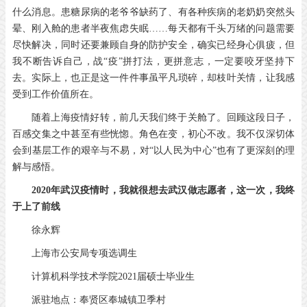
什么消息。患糖尿病的老爷爷缺药了、有各种疾病的老奶奶突然头
晕、刚入舱的患者半夜焦虑失眠……每天都有千头万绪的问题需要
尽快解决，同时还要兼顾自身的防护安全，确实已经身心俱疲，但
我不断告诉自己，战“疫”拼打法，更拼意志，一定要咬牙坚持下
去。实际上，也正是这一件件事虽平凡琐碎，却枝叶关情，让我感
受到工作价值所在。
随着上海疫情好转，前几天我们终于关舱了。回顾这段日子，
百感交集之中甚至有些恍惚。角色在变，初心不改。我不仅深切体
会到基层工作的艰辛与不易，对“以人民为中心”也有了更深刻的理
解与感悟。
2020年武汉疫情时，我就很想去武汉做志愿者，这一次，我终
于上了前线
徐永辉
上海市公安局专项选调生
计算机科学技术学院2021届硕士毕业生
派驻地点：奉贤区奉城镇卫季村