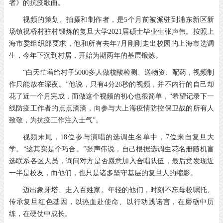
者》的抗疫歌曲。
视频的策划、拍摄和制作者，是5个月前被派驻到浦东新区新
场镇祝桥村驻村锻炼的复旦大学2021届硕士毕业生张声伟。按照上
海市委组织部要求，他和所有去年7月刚刚走出校园的上海市选调
生，今年下沉到村居，开始为期两年的基层锻炼。
“白天忙着给村子5000多人做核酸检测、送物资、配药，视频制
作只能放在深夜。”他说，只有4分26秒的视频，并不内行的自己却
花了近一个月完成，而做这个视频的初心也很简单，“希望记录下一
线防疫工作者的点点滴滴，向参与大上海疫情防控保卫战的所有人
致敬，为抗疫工作注入士气”。
视频末尾，18位参与演唱的选调生名单中，7位来自复旦大
学。“这其实是个巧合。”张声伟说，自己根据选调生花名册随机盲
选联系各区人员，询问对方是否愿意加入合唱队伍，最后竟发现近
一半是校友，而他们，也只是诸多坚守基层的复旦人的缩影。
迈出象牙塔、走入百姓家。年轻的他们，时刻不忘母校嘱托、
传承复旦红色基因，以热血赴使命、以行动践诺言，在磨砺中历
练，在硬仗中成长。