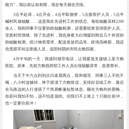
能力”，我以前认知有限，现在每天都在历练。
3点半起床，4点开会，4点半取物资，5点接医护人员，5点半
喊村民做核酸……这是我在先进村工作的状态。每轮核酸采样2200
余人，我和同事不仅要协助核酸检测，还需要统筹安排医护人员、
安抚村民情绪。除了先进村，我也身着大白增援到附近几个村居协
助核酸检测、统计物资需求、配送发放药品等。疫情高峰期，我还
负责跟车转运密接人员，送阳转阴的市民出舱回家。
4月中旬的一天，我接到领导电话，让我紧急支援镇上某方舱
医院。原来，先前方舱指挥部工作人员出现核酸异常，急需替补。
当天下午六点到到次日凌晨两点，我和领导、同事三人不吃不
喝，八小时连轴转，终于摸清了方舱情况，安排好后续工作，最后
在马路边的人行道搭了个简易帐篷短暂休息。睡在方舱外的那晚，
你若问我怕不怕，说不怕是假的。但我们不上谁上？只能往前冲，
也一定要往前冲！