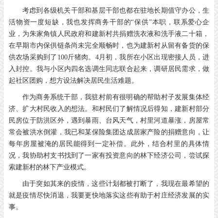
考虑到各级机关干部和基层干部也都在驻地长期值守办公，生
活物资一度短缺，我也发挥商务干部的“保供”本职，联系爱心企
业，为朱家角镇人民政府和建新村共捐赠洗衣液和洗手液二十箱，
在早期市内保供链条尚未完全顺畅时，也为建新村从留有备货的保
供农场采购到了100斤猪肉。4月初，我所在小区出现密接人员，进
入封控。我与小区内四名选调生同志联合起来，调研居民需求，做
起社区团购，想方设法解决居民生活难题。
作为商务系统干部，我驻村前有很明确的帮助村子发展集体经
济、扩大村民收入的想法。和村民们了解情况后得知，建新村部分
民房位于防洪区外，遇到暴雨、台风天气，村里河道暴涨，房屋常
常会被洪水倒灌，我已和某保险集团达成居家产险的捐赠意向，让
每年房屋被淹的居民能得到一定补偿。此外，结合村里的具体情
况，我协助村支书找到了一家有投资意向的林下经济公司，尝试探
索建新村的林下产业模式。
由于突如其来的疫情，这些计划都被打断了，我现在最希望的
就是疫情尽快消退，我要更快地落实这些有助于村庄经济发展的实
事。