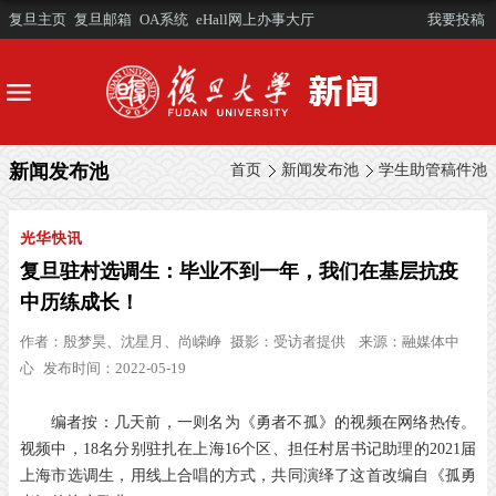
复旦主页
复旦邮箱
OA系统
eHall网上办事大厅
我要投稿
新闻发布池
首页
新闻发布池
学生助管稿件池
光华快讯
复旦驻村选调生：毕业不到一年，我们在基层抗疫
中历练成长！
作者：
殷梦昊、沈星月、尚嵘峥
摄影：
受访者提供
来源：
融媒体中
心
发布时间：2022-05-19
编者按：几天前，一则名为《勇者不孤》的视频在网络热传。
视频中，18名分别驻扎在上海16个区、担任村居书记助理的2021届
上海市选调生，用线上合唱的方式，共同演绎了这首改编自《孤勇