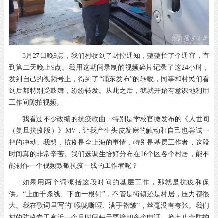
3月27日晚9点，我们村收到了封控通知，整整忙了个通宵，直
到第二天晚上9点。我用这期间录制的视频碎片记录了这24小时，
发到自己的视频号上，得到了“浦东发布”的转载，同事和村民们看
到后都特别受鼓舞，纷纷转发。从此之后，我就开始有意识地利用
工作间隙拍视频。
我看过不少改编的抗疫歌曲，特别是学校官微发布的《人世间
（复旦抗疫版）》MV，让我产生头皮发麻的触动和自己也尝试一
把的冲动。我想，抗疫是全上海的事情，特别是基层工作者，这段
时间真的非常辛苦。我们选调生恰好分布在16个区各个村居，能不
能创作一个视频致敬抗疫一线的工作者呢？
如果用两个词概括这段时间的基层工作，那就是抗疫和保
供。“上面千条线、下面一根针”，不管是街镇还是村居，压力都很
大。我在歌词里写的“喉咙嘶哑、满手褶皱”，丝毫没有夸张。我们
村的防疫专干有近一个月时间每天要接80多个电话、换七八套防护