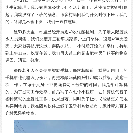
3月24日，卫季村进入封控至今，我一直住在村委会大厅。作
为书记助理，我没有具体条线，什么活儿都干。从疫情防控战打响
起，我就没有了下班的概念。很多村民问我们什么时候下班，我们
的回答都是不会下班，我们一直在这里。
这50多天里，村里已经开展近40次核酸检测。为了最大限度减
少人员聚集，我们决定开三轮车挨家挨户上门采样。凌晨4:30天没
亮，大家就要起床洗漱，穿防护服，一小时后开始入户采样，持续
到上午11点。吃完午饭，我们再去镇上的超市把村民们购买的物资
运回、消毒、分发。
很多老年人不会使用智能手机，每次核酸前，我需要用自己的
手机帮他们输入身份证，再把核酸码截图后打印成纸质版。光这一
项工作，在每个人身上都要花费两三分钟的时间。我是学计算机
的，为了提高工作效率，前后写了六七个小程序，让计算机代替了
各种繁琐的重复性工作，效果显著。同时为了让村民能够更方便地
购买到物资，我在团购软件上线了卫季村购物超市，累计帮九百多
户村民采购物资。