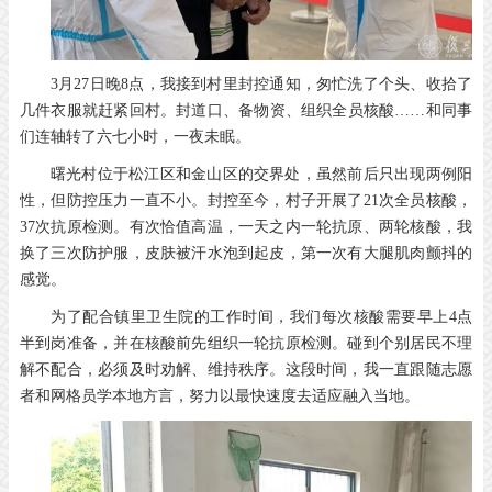
3月27日晚8点，我接到村里封控通知，匆忙洗了个头、收拾了
几件衣服就赶紧回村。封道口、备物资、组织全员核酸……和同事
们连轴转了六七小时，一夜未眠。
曙光村位于松江区和金山区的交界处，虽然前后只出现两例阳
性，但防控压力一直不小。封控至今，村子开展了21次全员核酸，
37次抗原检测。有次恰值高温，一天之内一轮抗原、两轮核酸，我
换了三次防护服，皮肤被汗水泡到起皮，第一次有大腿肌肉颤抖的
感觉。
为了配合镇里卫生院的工作时间，我们每次核酸需要早上4点
半到岗准备，并在核酸前先组织一轮抗原检测。碰到个别居民不理
解不配合，必须及时劝解、维持秩序。这段时间，我一直跟随志愿
者和网格员学本地方言，努力以最快速度去适应融入当地。