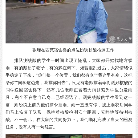
张瑾在西苑宿舍楼的点位协调核酸检测工作
排队测核酸的学生一时间出现了慌乱，大家都开始找地方躲
雨，有的戴起了帽子，有的躲在树下。短暂混乱过后，大家情绪似
乎稳定了下来，“你们换一个位置，我们都有伞”“我这里有伞，这把
给你”“同学这边走，我撑你回去”，只见有老师撑着伞将测好核酸的
同学送回宿舍楼下，还有几位老师正冒着大雨赶紧为学生分发雨
具，完全不在意自己身上已经湿透了。测完核酸的学生看到这一
幕，则纷纷上前为他们撑伞挡雨。雨一直没有停，披上雨衣后同学
们马上恢复了队形，保持着核酸检测安全距离，安静地等待测核
酸。不一会儿，在大家的共同努力下，我们顺利完成了当天的检测
任务，没有人有一句怨言。