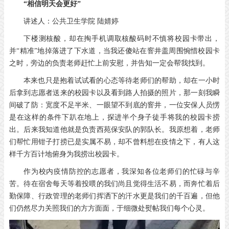
“相信明天会更好”
讲述人：公共卫生学院 陆婧婷
下楼测核酸，却在掏手机调取核酸码时不慎将校园卡带出，
并“精准”地掉落进了下水道，当我还傻站在窨井盖周围惋惜校园卡
之时，旁边的负责老师赶忙上前安慰，并告知一定会帮我找到。
本来也只是抱着试试看的心态等待老师们的帮助，却在一小时
后拿到志愿者送来的校园卡以及看到路人拍摄的照片，那一刻我瞬
间破了防：宽度不足半米、一眼望不到底的窨井，一位安保人员愣
是在这样的条件下趴在地上，探进半个身子徒手将我的校园卡捞
出。后来我知道他就是负责西苑保安队的郭队长。我原想着，老师
们帮忙用钳子打捞已是实属不易，却不曾料想在疫情之下，有人这
样千方百计地俯身为我捞出校园卡。
作为校内疫情防控的志愿者，我深知各位老师们的忙碌与辛
苦。待在宿舍每天等着投喂的我们尚且觉得生活不易，而奔忙着后
勤保障、行政管理的老师们挥洒下的汗水更是我们的千百遍，但他
们仍然尽力关照我们的方方面面，于细微处熨帖我们每个心灵。