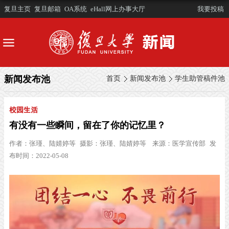
复旦主页
复旦邮箱
OA系统
eHall网上办事大厅
我要投稿
新闻发布池
首页
新闻发布池
学生助管稿件池
校园生活
有没有一些瞬间，留在了你的记忆里？
作者：
张瑾、陆婧婷等
摄影：
张瑾、陆婧婷等
来源：
医学宣传部
发
布时间：2022-05-08