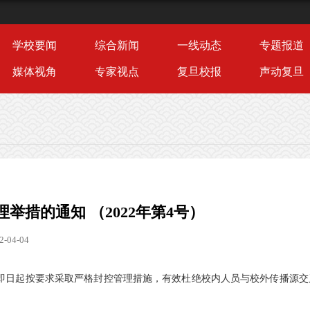
学校要闻
综合新闻
一线动态
专题报道
媒体视角
专家视点
复旦校报
声动复旦
措的通知 （2022年第4号）
04-04
即日起按要求采取严格封控管理措施，有效杜绝校内人员与校外传播源交