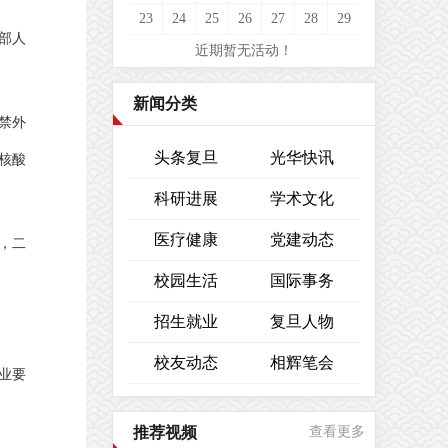
23
24
25
26
27
28
29
部人
近期暂无活动！
新闻分类
禁外
头条复旦
光华快讯
核酸
科研进展
学术文化
医疗健康
党建动态
，二
校园生活
国际事务
招生就业
复旦人物
校友动态
相辉笔会
业要
推荐视频
查看更多