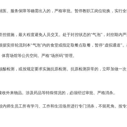
就医、服务保障等确需出入的，严格审批。暂停教职工岗位轮换，实行全
的管控措施，最大程度避免人员交叉。处于封控状态的“气泡”，封控期内严
根据安排轮流到本“气泡”内的食堂或指定取餐点取餐，暂停“虚拟通道”。
体育场馆等公共空间。严格“场所码”管理。
员核酸检测，或按规定要求实施抗原检测。抗原检测异常的，立即加做一次
接收外来物品。涉及药品等特殊情况的，必须经过审批、严格消杀。
校内师生员工所有学习、工作和生活场所进行专门消杀，不留死角。按专