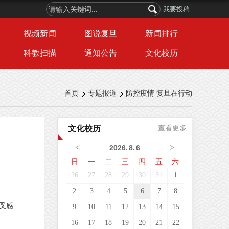
我要投稿
视频新闻
图说复旦
新闻排行
科教扫描
通知公告
文化校历
首页
专题报道
防控疫情 复旦在行动
文化校历
查看更多
<
>
2026
.
8
.
6
日
一
二
三
四
五
六
26
27
28
29
30
31
1
2
3
4
5
6
7
8
叉感
9
10
11
12
13
14
15
16
17
18
19
20
21
22