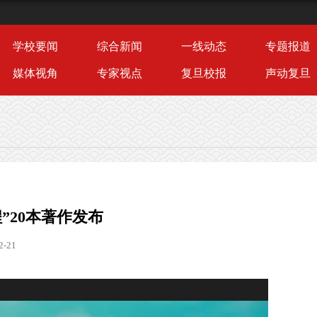
学校要闻
综合新闻
一线动态
专题报道
媒体视角
专家视点
复旦校报
声动复旦
”20本著作发布
-21