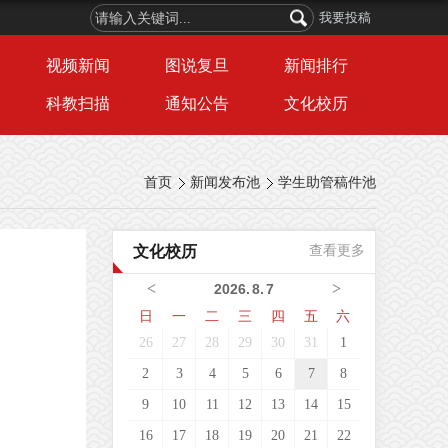
我要投稿
视频新闻
图说复旦
新闻排行
科教扫描
通知公告
文化校历
首页
新闻发布池
学生助管稿件池
文化校历
查看更多
<
>
2026
.
8
.
7
日
一
二
三
四
五
六
26
27
28
29
30
31
1
2
3
4
5
6
7
8
9
10
11
12
13
14
15
16
17
18
19
20
21
22