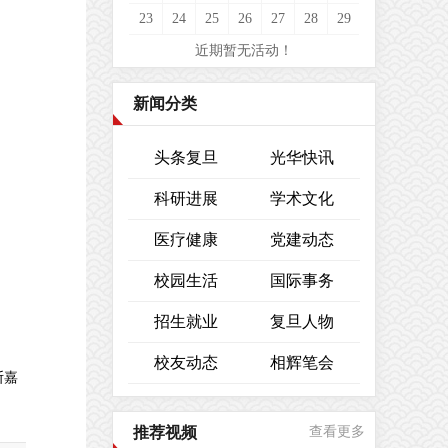
23
24
25
26
27
28
29
近期暂无活动！
新闻分类
头条复旦
光华快讯
科研进展
学术文化
医疗健康
党建动态
校园生活
国际事务
招生就业
复旦人物
校友动态
相辉笔会
斯嘉
推荐视频
查看更多