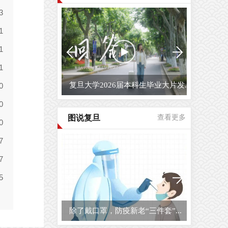
复旦大学2026届本科生毕业大片发...
图说复旦
查看更多
除了戴口罩，防疫新老“三件套”...