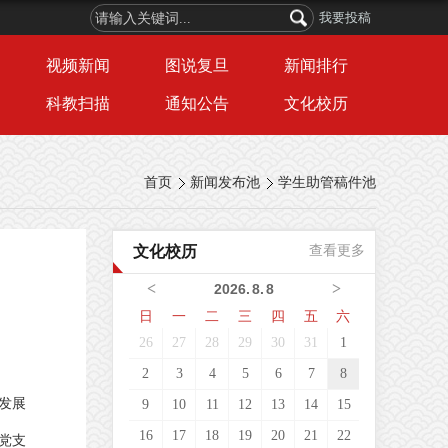
我要投稿
视频新闻
图说复旦
新闻排行
科教扫描
通知公告
文化校历
首页
新闻发布池
学生助管稿件池
文化校历
查看更多
<
>
2026
.
8
.
8
日
一
二
三
四
五
六
26
27
28
29
30
31
1
2
3
4
5
6
7
8
发展
9
10
11
12
13
14
15
16
17
18
19
20
21
22
党支