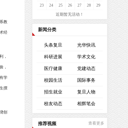
23
24
25
26
27
28
29
近期暂无活动！
系教
新闻分类
术经
头条复旦
光华快讯
利，
科研进展
学术文化
验，
医疗健康
党建动态
有学
校园生活
国际事务
生撰
招生就业
复旦人物
校友动态
相辉笔会
绕创
推荐视频
查看更多