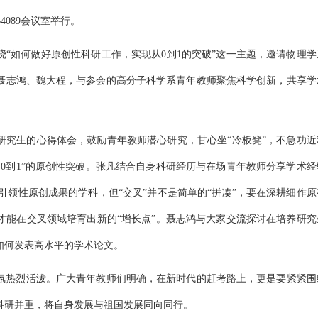
089会议室举行。
“如何做好原创性科研工作，实现从0到1的突破”这一主题，邀请物理学
聂志鸿、魏大程，与参会的高分子科学系青年教师聚焦科学创新，共享学
研究生的心得体会，鼓励青年教师潜心研究，甘心坐“冷板凳”，不急功近
0到1”的原创性突破。张凡结合自身科研经历与在场青年教师分享学术经
引领性原创成果的学科，但“交叉”并不是简单的“拼凑”，要在深耕细作原
才能在交叉领域培育出新的“增长点”。聂志鸿与大家交流探讨在培养研究
如何发表高水平的学术论文。
氛热烈活泼。广大青年教师们明确，在新时代的赶考路上，更是要紧紧围
科研并重，将自身发展与祖国发展同向同行。