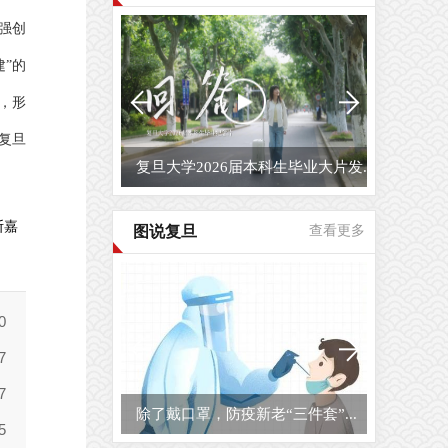
强创
”的
，形
复旦
复旦大学2026届本科生毕业大片发...
斯嘉
图说复旦
查看更多
除了戴口罩，防疫新老“三件套”...