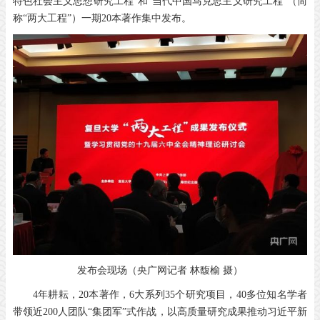
特色社会主义思想研究工程
”
和
“
当代中国马克思主义研究工程
”
（简
称
“
两大工程
”
）一期
20
本著作集中发布。
发布会现场（央广网记者 林馥榆 摄）
4
年耕耘，
20
本著作，
6
大系列
35
个研究项目，
40
多位知名学者
带领近
200
人团队
“
集团军
”
式作战，以高质量研究成果推动习近平新