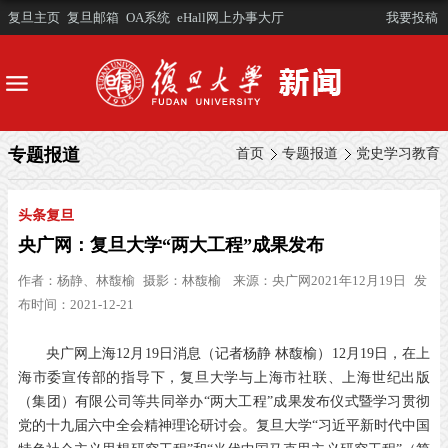
复旦主页
复旦邮箱
OA系统
eHall网上办事大厅
我要投稿
专题报道
首页
专题报道
党史学习教育
头条复旦
央广网：复旦大学“两大工程”成果发布
作者：
杨静、林馥榆
摄影：
林馥榆
来源：
央广网2021年12月19日
发
布时间：2021-12-21
央广网上海
12
月
19
日消息（记者杨静 林馥榆）
12
月
19
日，在上
海市委宣传部的指导下，复旦大学与上海市社联、上海世纪出版
（集团）有限公司等共同举办
“
两大工程
”
成果发布仪式暨学习贯彻
党的十九届六中全会精神理论研讨会。复旦大学
“
习近平新时代中国