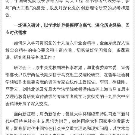
明，中国研究院院长张维为等“两大工程”丛书作者代表分享了参
与“两大工程”的感受，以及对深化党的创新理论研究的思考和建
议。
一场深入研讨，以学术给养提振理论底气、深化历史经验、回
应时代需求
如何深入学习贯彻党的十九届六中全会精神，全面系统深入理
解全会精神的核心要义和丰富内涵，切实做好学习领会、备课宣
讲、研究阐释等各项工作？
研讨会上，原中央党校副校长李君如，湖北省委原常委、宣传
部部长尹汉宁两位长期深耕于马克思主义理论研究、在哲学社会科
学领域作出重要贡献的资深专家在线作主旨报告。李琪、徐建刚、
严爱云、刘靖北以及复旦大学法学院教授潘伟杰等上海市马克思主
义理论教育研究宣传战线的专家学者就学习贯彻党的十九届六中全
会精神开展了深入交流。
面向新征程，肩负新使命，复旦大学将继续坚持以习近平新时
代中国特色社会主义思想为指导，始终围绕党和国家事业发展大
局，聚焦新时代中国特色社会主义重大理论和现实问题，以学术给