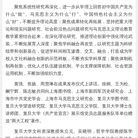
聚焦系统性研究再深化，进一步从学理上回答好中国共产党为
什么“能”、马克思主义为什么“行”、中国特色社会主义为什
么“好”，不断提升理论高度；聚焦成果转化再拓展，坚持把重大理
论和现实问题研究、社会前沿热点问题研究与马克思主义理论教育
教学紧密结合起来，在深化理论研究、推进理论创新中强化理论武
装，不断拓展育人深度；聚焦学科融合再攻坚，以研究主题为科研
纽带和创新基点，促进学科间相互渗透、交叉、融合，打造成为学
校人文社科融合创新的示范样板，不断夯实学科厚度；聚焦体制机
制再创新，优化人才队伍建设机制、平台支撑保障机制、社会资源
运用机制，不断加强组织力度。
黄强、焦扬、周慧琳在成果发布仪式上讲话。徐炯、王为松、
阚宁辉、陈志敏共同向上海图书馆、上海市新四军历史研究会、上
海市中共党史学会、上海市马克思主义研究会、复旦大学图书馆、
复旦大学望道研究院、复旦大学马克思主义学院、复旦大学博士生
讲师团、复旦大学《共产党宣言》展示馆党员志愿服务队等单位赠
送“两大工程”著作。
复旦大学文科资深教授朱立元、吴晓明，哲学学院教授陈学