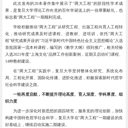
此次发布的
20
本著作集中展示了
“
两大工程
”
的阶段性学术成
果，是复旦大学理论工作向党的百年华诞送上的一份厚重献礼，也
标志着
“
两大工程
”
一期顺利完成。
学校积极推动“两大工程”从研究工程、出版工程向育人工程转
化，推动研究成果及时进课程、进教材、进培训，依托“两大工
程”研究成果开设的“习近平新时代中国特色社会主义思想概论”入选
首批国家一流本科课程，编写的《教学大纲》得到推广，相关经验
入选
2021
年度
“
上海文化
”
品牌工作创新案例，近期又启动
9
门课程、
14
种教材建设。
在“两大工程”实践中，复旦大学坚持整体化研究、系统化布
局、工程化开展、国际化传播、进阶化推进，积极探索新时代哲学
社会科学建设之路。
一轮再度启航，不断提升理论高度、育人深度、学科厚度、组
织力度
为进一步深化对新思想的跟踪研究，服务党的理论创新，加快
构建中国特色哲学社会科学，复旦大学在“两大工程”一期建设的良
好基础上，继续启动实施二期建设。