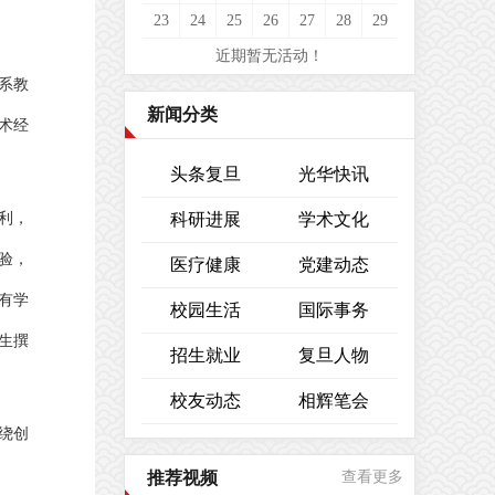
23
24
25
26
27
28
29
近期暂无活动！
系教
新闻分类
术经
头条复旦
光华快讯
利，
科研进展
学术文化
验，
医疗健康
党建动态
有学
校园生活
国际事务
生撰
招生就业
复旦人物
校友动态
相辉笔会
绕创
推荐视频
查看更多