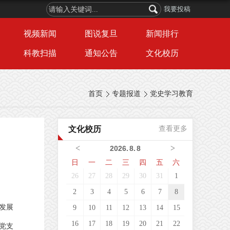
我要投稿
视频新闻
图说复旦
新闻排行
科教扫描
通知公告
文化校历
首页
专题报道
党史学习教育
文化校历
查看更多
<
>
2026
.
8
.
8
日
一
二
三
四
五
六
26
27
28
29
30
31
1
2
3
4
5
6
7
8
发展
9
10
11
12
13
14
15
16
17
18
19
20
21
22
党支