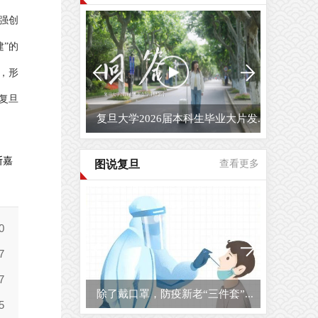
强创
”的
，形
复旦
复旦大学2026届本科生毕业大片发...
斯嘉
图说复旦
查看更多
除了戴口罩，防疫新老“三件套”...