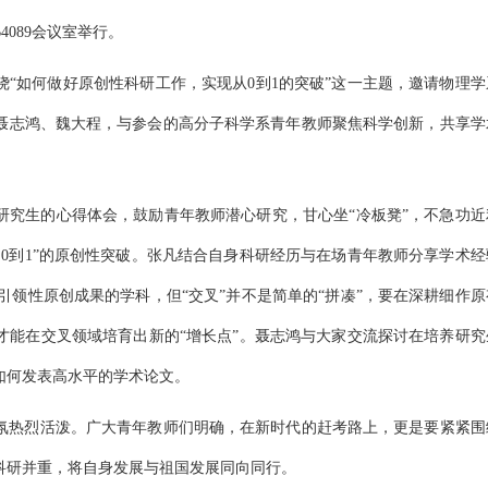
089会议室举行。
“如何做好原创性科研工作，实现从0到1的突破”这一主题，邀请物理学
聂志鸿、魏大程，与参会的高分子科学系青年教师聚焦科学创新，共享学
研究生的心得体会，鼓励青年教师潜心研究，甘心坐“冷板凳”，不急功近
0到1”的原创性突破。张凡结合自身科研经历与在场青年教师分享学术经
引领性原创成果的学科，但“交叉”并不是简单的“拼凑”，要在深耕细作原
才能在交叉领域培育出新的“增长点”。聂志鸿与大家交流探讨在培养研究
如何发表高水平的学术论文。
氛热烈活泼。广大青年教师们明确，在新时代的赶考路上，更是要紧紧围
科研并重，将自身发展与祖国发展同向同行。