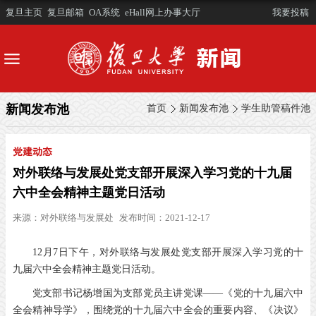
复旦主页
复旦邮箱
OA系统
eHall网上办事大厅
我要投稿
新闻发布池
首页
新闻发布池
学生助管稿件池
党建动态
对外联络与发展处党支部开展深入学习党的十九届
六中全会精神主题党日活动
来源：
对外联络与发展处
发布时间：2021-12-17
12
月
7
日下午，对外联络与发展处党支部开展深入学习党的十
九届六中全会精神主题党日活动。
党支部书记杨增国为支部党员主讲党课——《党的十九届六中
全会精神导学》，围绕党的十九届六中全会的重要内容、《决议》