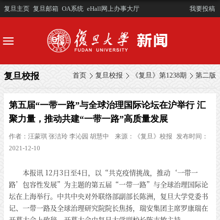
复旦主页
复旦邮箱
OA系统
eHall网上办事大厅
我要投稿
复旦校报
首页
复旦校报
《复旦》第1238期
第二版
第五届“一带一路”与全球治理国际论坛在沪举行 汇
聚力量，推动共建“一带一路”高质量发展
作者：
汪蒙琪 张洁玲 李沁园 胡慧中
来源：
《复旦》校报
发布时间：
2021-12-10
本报讯 12月3日至4日，以“共克疫情挑战，推动‘一带一
路’包容性发展”为主题的第五届“一带一路”与全球治理国际论
坛在上海举行。中共中央对外联络部副部长陈洲，复旦大学党委书
记、一带一路及全球治理研究院院长焦扬，瑞安集团主席罗康瑞在
开幕大会上致辞。开幕大会由复旦大学副校长陈志敏主持。