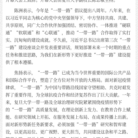
陈洲表示，今年是“一带一路”倡议提出八周年。八年来，在
以习近平同志为核心的党中央坚强领导下，中方坚持共商、共建、
共享原则，同广大合作伙伴加强团结、密切协作、一体推进“硬联
通”“软联通”和“心联通”，推动“一带一路”合作取得了实打
实、沉甸甸的建设成就。不久前，习近平总书记出席第三次“一带
一路”建设座谈会并发表重要讲话，规划部署未来一个时期的重点
任务和推进思路，为我们在新形势下更好推进“一带一路”建设提
供了根本遵循。
焦扬表示，“一带一路”已成为当今世界重要的国际公共产品
和国际合作平台，塑造了全方位对外开放的大格局。面对新冠疫情
肆虐，“一带一路”为中国与带路沿线国家守望相助、共克时艰发
挥了重要作用，为全球抗疫合作和经济复苏作出了巨大贡献。一年
来，复旦大学一带一路及全球治理研究院紧紧围绕疫情形势下
的“一带一路”高质量发展，在理论创新上发力、在教育合作上赋
能、在研究领域上开拓、在服务发展上布局、在成果传播上出新。
面对新形势新任务新要求，必须加强“一带一路”研究和智库建
设，以更高站位、更广视野、更大担当，共同建设这条和平之路、