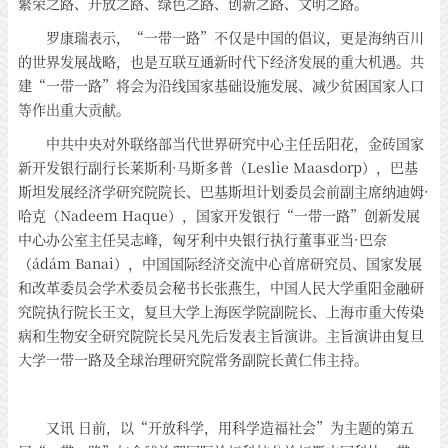
繁荣之路、开放之路、绿色之路、创新之路、文明之路。
罗康瑞表示，“一带一路”不仅是中国的倡议，更是海纳百川
的世界发展战略，也是互联互通新时代下经济发展的重大机遇。共
建“一带一路”将会为沿线国家基础设施发展、减少贫困国家人口
等作出重大贡献。
中共中央对外联络部当代世界研究中心主任岳阳花，金砖国家
新开发银行副行长莱斯利·马斯多普（Leslie Maasdorp），巴基
斯坦发展经济学研究院院长、巴基斯坦计划委员会前副主席纳迪姆·
哈克（Nadeem Haque），国家开发银行“一带一路”创新发展
中心办公室主任吴志峰，匈牙利中央银行执行董事亚当·巴奈
（ádám Banai），中国国际经济交流中心首席研究员、国家发展
和改革委员会学术委员会秘书长张燕生，中国人民大学重阳金融研
究院执行院长王文，复旦大学上海医学院副院长、上海市重大传染
病和生物安全研究院院长吴凡先后发表主旨演讲。主旨演讲由复旦
大学一带一路及全球治理研究院常务副院长黄仁伟主持。
又讯 日前，以“开放科学，用科学造福社会”为主题的第五