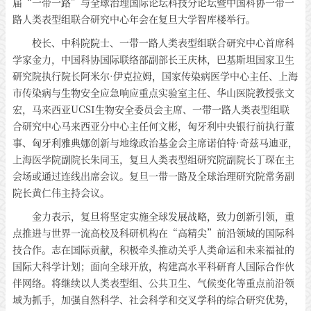
届“一带一路”与全球治理国际论坛科技分论坛暨中国科协一带一
路人类表型组联合研究中心年会在复旦大学智库楼举行。
校长、中科院院士、一带一路人类表型组联合研究中心首席科
学家金力，中国科协国际联络部副部长王庆林，巴基斯坦国家卫生
研究院执行院长阿米尔·伊克拉姆，国家传染病医学中心主任、上海
市传染病与生物安全应急响应重点实验室主任、华山医院教授张文
宏，马来西亚UCSI生物安全委员会主席、一带一路人类表型组联
合研究中心马来西亚分中心主任何文彬，匈牙利中央银行前执行董
事、匈牙利雅典娜创新与地缘政治基金会主席诺伯特·奇兹马迪亚，
上海医学院副院长朱同玉，复旦人类表型组研究院副院长丁琛在主
会场或通过连线出席会议。复旦一带一路及全球治理研究院常务副
院长黄仁伟主持会议。
金力表示，复旦将坚定实施全球发展战略，致力创新引领，重
点推进与世界一流高校及科研机构在“高精尖”前沿领域的国际科
技合作。志在国际贡献，积极牵头推动关乎人类命运和未来福祉的
国际大科学计划；面向全球开放，构建高水平科研育人国际合作伙
伴网络。将继续以人类表型组、公共卫生、气候变化等重点前沿领
域为抓手，加强自然科学、社会科学和交叉学科的综合研究优势，