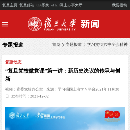
复旦主页
复旦邮箱
OA系统
eHall网上办事大厅
我要投稿
专题报道
首页
专题报道
学习贯彻六中全会精神
党建动态
“复旦党校微党课”第一讲：新历史决议的传承与创
新
视频：
党委党校办公室
来源：
学习强国上海学习平台2021年11月30
日
发布时间：2021-12-02