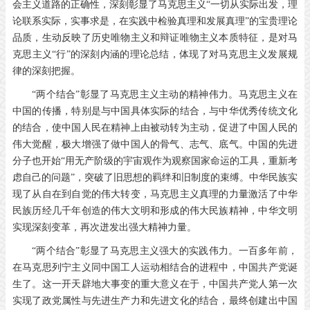
会主义道路的正确性，深刻彰显了马克思主义“一切从实际出发，理
论联系实际，实事求是，在实践中检验真理和发展真理”的宝贵理论
品质，生动反映了历史唯物主义和辩证唯物主义本质特征，是对马
克思主义“行”的深刻内涵的理论总结，体现了对马克思主义发展规
律的深刻把握。
“两个结合”彰显了马克思主义主动的精神伟力。马克思主义在
中国的传播，特别是与中国具体实际的结合，与中华优秀传统文化
的结合，使中国人民在精神上由被动转为主动，促进了中国人民的
伟大觉醒，极大增强了做中国人的骨气、志气、底气。中国的先进
分子也开始“用无产阶级的宇宙观作为观察国家命运的工具，重新考
虑自己的问题”，突破了旧思想的羁绊和旧制度的束缚。中华民族实
现了从自在到自觉的伟大转变，马克思主义真理的力量激活了中华
民族历经几千年创造的伟大文明和形成的伟大民族精神，中华文明
实现深刻变革，再次迸发出强大精神力量。
“两个结合”彰显了马克思主义强大的实践伟力。一百多年前，
在马克思列宁主义同中国工人运动相结合的进程中，中国共产党诞
生了。这一开天辟地大事变的重大意义在于，中国共产党人第一次
实现了政党属性与先进生产力和先进文化的结合，最终创建出中国