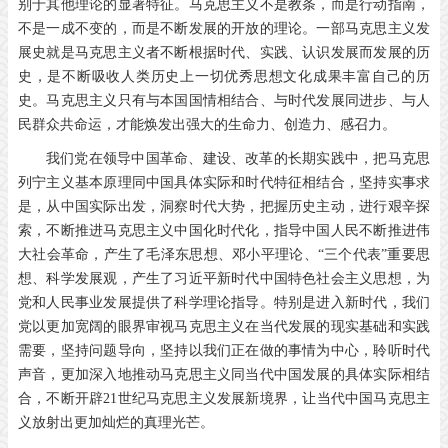
别于其他理论的显著特征。马克思主义不是教条，而是行动指南，
不是一成不变的，而是不断发展的开放的理论。一部马克思主义发
展史就是马克思主义者不断根据时代、实践、认识发展而发展的历
史，是不断吸收人类历史上一切优秀思想文化成果丰富自己的历
史。马克思主义只有与本国国情相结合、与时代发展同进步、与人
民群众共命运，才能焕发出强大的生命力、创造力、感召力。
我们党在领导中国革命、建设、改革的长期实践中，把马克思
列宁主义基本原理同中国具体实际和时代特征相结合，坚持实事求
是，从中国实际出发，洞察时代大势，把握历史主动，进行艰辛探
索，不断推进马克思主义中国化时代化，指导中国人民不断推进伟
大社会革命，产生了毛泽东思想、邓小平理论、“三个代表”重要思
想、科学发展观，产生了习近平新时代中国特色社会主义思想，为
党和人民事业发展提供了科学理论指导。特别是进入新时代，我们
党以更加宽阔的眼界审视马克思主义在当代发展的现实基础和实践
需要，坚持问题导向，坚持以我们正在做的事情为中心，聆听时代
声音，更加深入地推动马克思主义同当代中国发展的具体实际相结
合，不断开辟
21
世纪马克思主义发展新境界，让当代中国马克思主
义放射出更加灿烂的真理光芒。