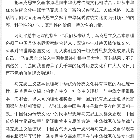
把马克思主义基本原理同中华优秀传统文化相结合，即从中华
优秀传统文化中赋予马克思主义丰富的民族形式、民族风格、民族
话语，同时又用马克思主义赋予中华优秀传统文化更为引领性的内
容、科学性的方法，真理性的价值、持久性的力量。
习近平总书记深刻指出：“我们从来认为，马克思主义基本原理
必须同中国具体实际紧密结合起来，应该科学对待民族传统文化，
科学对待世界各国文化，用人类创造的一切优秀思想文化成果武装
自己。”马克思主义传入中国并最终扎根中国大地、开花结果，不是
偶然的，而是同我国传承了几千年的优秀历史文化和广大人民日用
而不觉的价值观念融通的。
马克思主义基本原理与中华优秀传统文化具有高度的内在统一
性。马克思主义提出的共产主义、社会主义理想，与中华文明重民
本、尚和合、求大同的理念相契合，与中国历代有志之士追求民富
国强的梦想相适应，与近代以来中国先进分子救亡图存的愿望相一
致。中国优秀传统文化中的民本思想与马克思主义群众史观、中国
传统哲学辩证智慧与辩证唯物主义思维方法、中华优秀传统美德与
马克思主义道德观、中国古代天人合一思想与马克思主义自然观等
都有极强的互通性。马克思主义基本原理在与中华优秀传统文化相