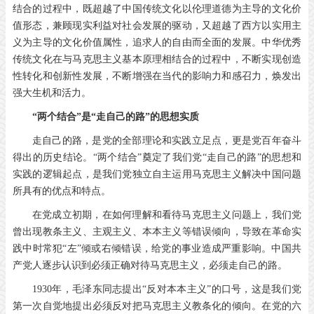
结合的过程中，既超越了中国传统文化以伦理道德为主导的文化价
值形态，兼顾现实利益对社会发展的驱动，又超越了西方以实用主
义为主导的文化价值属性，追求人的自由而全面的发展。中华优秀
传统文化在与马克思主义基本原理相结合的过程中，不断实现创造
性转化和创新性发展，不断增强在当代的影响力和感召力，焕发出
强大生机和活力。
“两个结合”是“走自己的路”的思想实质
走自己的路，是党的全部理论和实践立足点，更是党百年奋斗
得出的历史结论。“两个结合”奠定了我们党“走自己的路”的思想和
实践的逻辑起点，是我们党独立自主运用马克思主义解决中国问题
所具有的优点和特点。
在党成立初期，在如何理解和看待马克思主义问题上，我们党
曾出现教条主义、主观主义、本本主义等错误倾向，导致在革命实
践中时常犯“左”倾或右倾错误，给党的事业造成严重影响。中国共
产党人逐步认识到必须正确对待马克思主义，必须走自己的路。
1930
年，毛泽东同志提出
“
反对本本主义
”
的口号，这是我们党
第一次自觉地提出必须反对把马克思主义教条化的倾向。在党的六