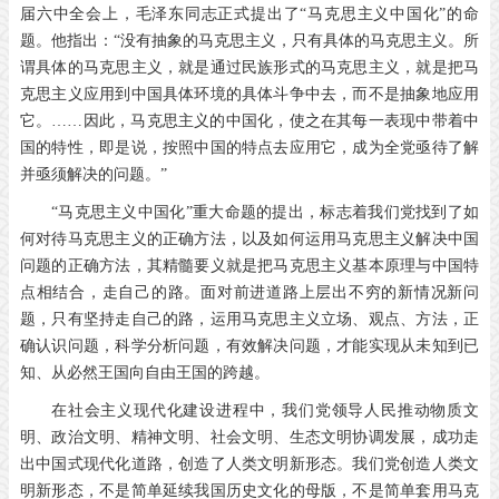
届六中全会上，毛泽东同志正式提出了
“
马克思主义中国化
”
的命
题。他指出：
“
没有抽象的马克思主义，只有具体的马克思主义。所
谓具体的马克思主义，就是通过民族形式的马克思主义，就是把马
克思主义应用到中国具体环境的具体斗争中去，而不是抽象地应用
它。
……
因此，马克思主义的中国化，使之在其每一表现中带着中
国的特性，即是说，按照中国的特点去应用它，成为全党亟待了解
并亟须解决的问题。
”
“马克思主义中国化”重大命题的提出，标志着我们党找到了如
何对待马克思主义的正确方法，以及如何运用马克思主义解决中国
问题的正确方法，其精髓要义就是把马克思主义基本原理与中国特
点相结合，走自己的路。面对前进道路上层出不穷的新情况新问
题，只有坚持走自己的路，运用马克思主义立场、观点、方法，正
确认识问题，科学分析问题，有效解决问题，才能实现从未知到已
知、从必然王国向自由王国的跨越。
在社会主义现代化建设进程中，我们党领导人民推动物质文
明、政治文明、精神文明、社会文明、生态文明协调发展，成功走
出中国式现代化道路，创造了人类文明新形态。我们党创造人类文
明新形态，不是简单延续我国历史文化的母版，不是简单套用马克