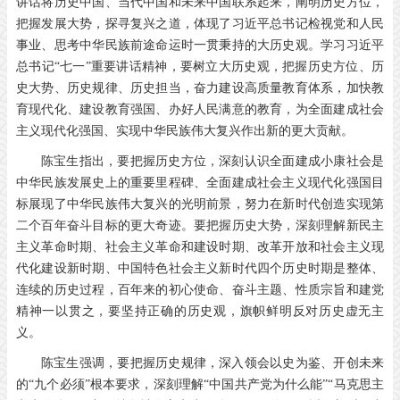
讲话将历史中国、当代中国和未来中国联系起来，阐明历史方位，
把握发展大势，探寻复兴之道，体现了习近平总书记检视党和人民
事业、思考中华民族前途命运时一贯秉持的大历史观。学习习近平
总书记“七一”重要讲话精神，要树立大历史观，把握历史方位、历
史大势、历史规律、历史担当，奋力建设高质量教育体系，加快教
育现代化、建设教育强国、办好人民满意的教育，为全面建成社会
主义现代化强国、实现中华民族伟大复兴作出新的更大贡献。
陈宝生指出，要把握历史方位，深刻认识全面建成小康社会是
中华民族发展史上的重要里程碑、全面建成社会主义现代化强国目
标展现了中华民族伟大复兴的光明前景，努力在新时代创造实现第
二个百年奋斗目标的更大奇迹。要把握历史大势，深刻理解新民主
主义革命时期、社会主义革命和建设时期、改革开放和社会主义现
代化建设新时期、中国特色社会主义新时代四个历史时期是整体、
连续的历史过程，百年来的初心使命、奋斗主题、性质宗旨和建党
精神一以贯之，要坚持正确的历史观，旗帜鲜明反对历史虚无主
义。
陈宝生强调，要把握历史规律，深入领会以史为鉴、开创未来
的“九个必须”根本要求，深刻理解“中国共产党为什么能”“马克思主