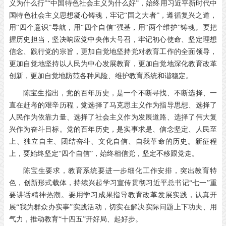
义为什么行”“中国特色社会主义为什么好”，始终用习近平新时代中
国特色社会主义思想凝心铸魂，牢记“国之大者”，遵循复兴之道，
用“四个意识”导航，用“四个自信”强基，用“两个维护”铸魂。要把
握历史担当，坚决响应党中央伟大号召，牢记初心使命、坚定理想
信念、践行党的宗旨，更加自觉地坚持党对教育工作的全面领导，
更加自觉地坚持以人民为中心发展教育，更加自觉地深化教育改革
创新，更加自觉地防范各种风险、维护教育系统和谐稳定。
陈宝生指出，党的百年历史，是一个不断寻找、不断选择、一
直在赶考的艰辛历程，党选择了马克思主义作为指导思想、选择了
人民作为依靠力量、选择了社会主义作为发展道路、选择了伟大复
兴作为奋斗目标。党的百年历史，是实事求是、信念坚定、人民至
上、独立自主、团结奋斗、文化自信、自我革命的历史。新征程
上，要始终坚定“四个自信”，始终相信党，坚定不移跟党走。
陈宝生要求，教育系统要进一步细化工作安排，突出教育特
色，创新形式载体，持续兴起学习宣传贯彻习近平总书记“七一”重
要讲话精神热潮。要用学习成果指导教育改革发展实践，认真开
展“我为群众办实事”实践活动，切实在解决实际问题上下功夫、用
气力，推动教育“十四五”开好局、起好步。