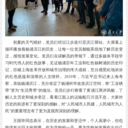
初夏的天气晴好，党员们经沿江步道行至滨江驿站。大屏幕上
循环播放着杨浦滨江的历史，让每一位党员都能系统地了解历史变
迁，感悟发展变化。党员们在讲解员的带领下，通过多媒体手段学
习时代伟人的红色故事，见证杨浦百年工业和红色杨树浦的历史印
记，目睹上海改革开放和城市治理的伟大成就，充分感受此地浓浓
的红色底蕴和深厚的人文情怀。2019年，习近平总书记来上海考
察，亲临杨浦滨江，充分肯定了杨浦科学改造滨江空间，将“工业锈
带”变为“生活秀带”的做法。党员们步行察看了黄浦江两岸风貌，了
解人文历史和城乡变迁，看着江面上的运输船只川流不息，大家对
历史的前进有了更深刻的感触，对“人民城市人民建，人民城市为人
民”的重要理念有了更为直观而深刻的理解。
王国华同志表示，在历史的发展和变迁中，个人虽渺小，但也
能迸发出巨大的能量。作为学校的一员，要为学校的发展作出自己