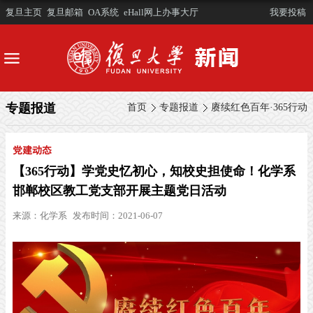
复旦主页
复旦邮箱
OA系统
eHall网上办事大厅
我要投稿
专题报道
首页
专题报道
赓续红色百年·365行动
党建动态
【365行动】学党史忆初心，知校史担使命！化学系
邯郸校区教工党支部开展主题党日活动
来源：
化学系
发布时间：2021-06-07