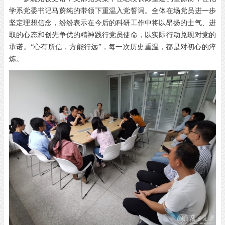
学系党委书记马蔚纯的带领下重温入党誓词。全体在场党员进一步
坚定理想信念，纷纷表示在今后的科研工作中将以昂扬的士气、进
取的心态和创先争优的精神践行党员使命，以实际行动兑现对党的
承诺。“心有所信，方能行远”，每一次历史重温，都是对初心的淬
炼。