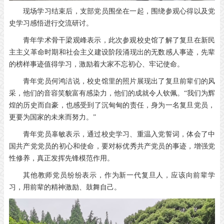
现场学习结束后，支部党员围坐在一起，围绕参观心得以及党
史学习感悟进行交流研讨。
青年学术骨干梁观峰表示，此次参观校史馆了解了复旦在新民
主主义革命时期和社会主义建设阶段涌现出的无数感人事迹，先辈
的榜样事迹值得学习，激励着大家不忘初心、牢记使命。
青年党员何鸿洁说，校史馆里的照片展现出了复旦前辈们的风
采，他们的音容笑貌富有感染力，他们的成就令人钦佩。“我们为辉
煌的历史而自豪，也感受到了沉甸甸的责任，身为一名复旦党员，
更要为国家的未来而努力。”
青年党员辜敏表示，通过校史学习、重温入党誓词，体会了中
国共产党党员的初心和使命，要对标优秀共产党员的事迹，增强党
性修养，真正发挥先锋模范作用。
其他教师党员纷纷表示，作为新一代复旦人，应该向前辈学
习，用前辈的精神激励、鼓舞自己。