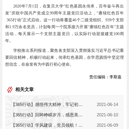
2020年7月1日，在复旦大学“红色基因永传承，百年奋斗再出
发”庆祝中国共产党成立99周年主题党日活动上，“赓续红色百年
·365行动”正式启动。这一行动将覆盖46个二级党组织、939个支部
和1.9万余名党员，计划每周一个院系接力开展“赓续红色百年”主题
活动，每天展示一个支部主题党日，以实际行动迎接建党100周
年。
学校推出系列报道，聚焦各支部深入贯彻落实习近平总书记重
要回信精神，积极行动起来，传承红色基因，在学思践悟中坚定理
想信念，在奋发有为中践行初心使命。
责任编辑：
李斯嘉
相关文章