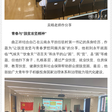
吴旸老师作分享
青春与“脱贫攻坚精神”
曲正祥结合自己在云南永平担任驻村第一书记的亲身经历，作
题为“让脱贫攻坚与青春梦想同频共振”的分享。他初到永平就面
临“气候关”“饮食关”“语言关”和永平的山“困”、民“贫”、县“困”等难
题。但他扑下身子，扎根基层，通过产业扶贫、就业扶贫、住房保
障、教育扶贫、健康扶贫和社会保障帮助群众摆脱贫困。最后，他
鼓励广大青年学子积极投身国家治理体系和治理能力现代化建设。